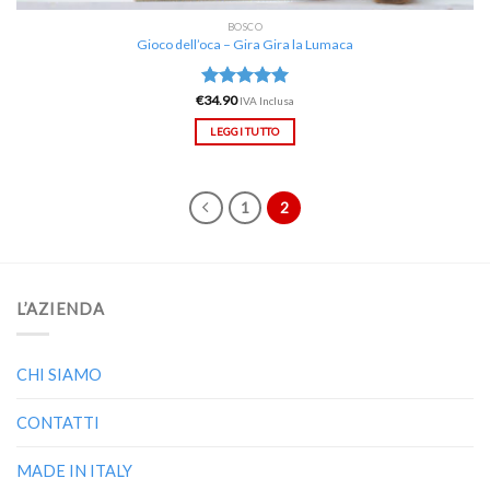
BOSCO
Gioco dell’oca – Gira Gira la Lumaca
€
Valutato
34.90
IVA Inclusa
5.00
su 5
LEGGI TUTTO
1
2
L’AZIENDA
CHI SIAMO
CONTATTI
MADE IN ITALY