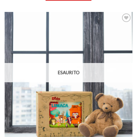
Aggiungi
alla lista
dei
desideri
ESAURITO