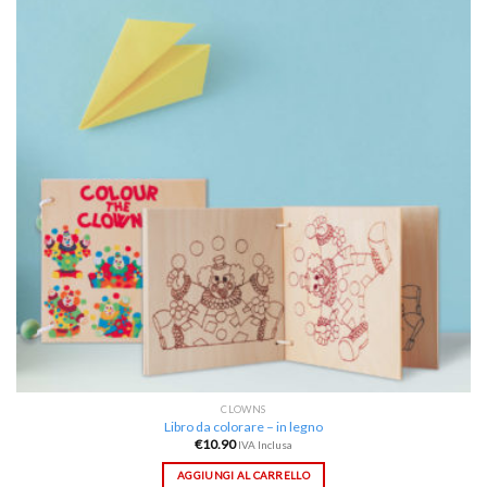
alla lista
dei
desideri
CLOWNS
Libro da colorare – in legno
€
10.90
IVA Inclusa
AGGIUNGI AL CARRELLO