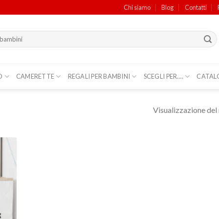
Chi siamo
Blog
Contatti
O
CAMERETTE
REGALI PER BAMBINI
SCEGLI PER….
CATAL
Visualizzazione del 
ungi
lista
i
deri