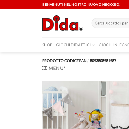
Skip
BENVENUTI NEL NOSTRO NUOVO NEGOZIO!
to
content
Cerca:
SHOP
GIOCHI DIDATTICI
GIOCHI IN LEGN
PRODOTTO CODICE EAN
/
8053808581587
MENU'
Aggi
alla 
de
desi