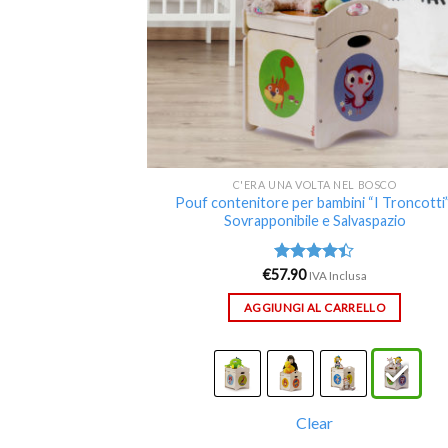
C'ERA UNA VOLTA NEL BOSCO
Pouf contenitore per bambini “I Troncotti”
Sovrapponibile e Salvaspazio
€
57.90
Valutato
IVA Inclusa
4.40
su 5
AGGIUNGI AL CARRELLO
Clear