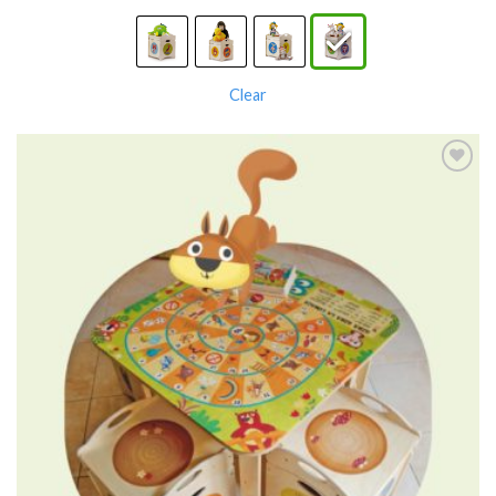
Clear
Aggiungi
alla lista
dei
desideri