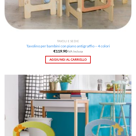
TAVOLI E SEDIE
Tavolino per bambini con piano antigraffio – 4 colori
€
119.90
IVA Inclusa
AGGIUNGI AL CARRELLO
Aggiungi
alla lista
dei
desideri