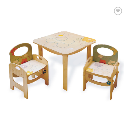
Aggiungi
alla lista
dei
desideri