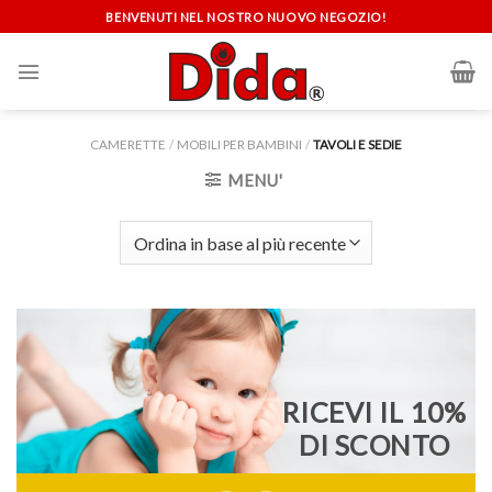
Skip
BENVENUTI NEL NOSTRO NUOVO NEGOZIO!
to
content
CAMERETTE
/
MOBILI PER BAMBINI
/
TAVOLI E SEDIE
MENU'
RICEVI IL 10%
DI SCONTO