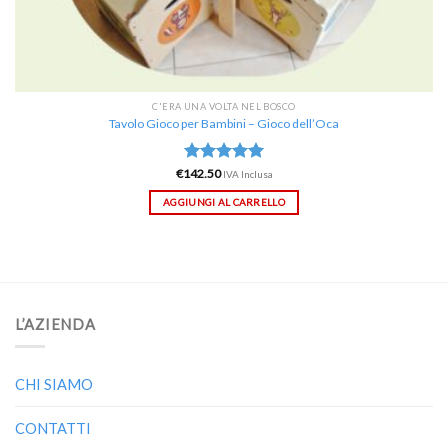
C'ERA UNA VOLTA NEL BOSCO
Tavolo Gioco per Bambini – Gioco dell’Oca
€
142.50
Valutato
IVA Inclusa
5.00
su 5
AGGIUNGI AL CARRELLO
L’AZIENDA
CHI SIAMO
CONTATTI