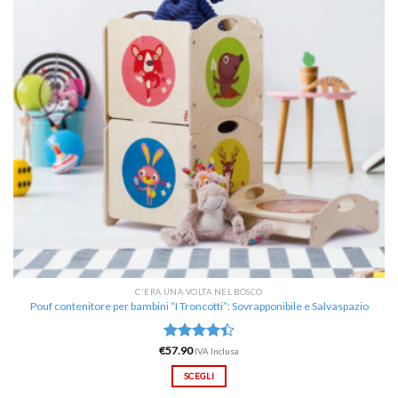
C'ERA UNA VOLTA NEL BOSCO
Pouf contenitore per bambini “I Troncotti”: Sovrapponibile e Salvaspazio
€
Valutato
57.90
IVA Inclusa
4.40
su 5
SCEGLI