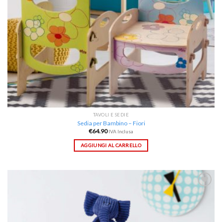
TAVOLI E SEDIE
Sedia per Bambino – Fiori
€
64.90
IVA Inclusa
AGGIUNGI AL CARRELLO
Aggiungi
alla lista
dei
desideri