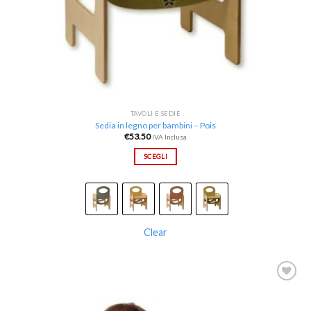
TAVOLI E SEDIE
Sedia in legno per bambini – Pois
€
53.50
IVA Inclusa
SCEGLI
Clear
Aggiungi
alla lista
dei