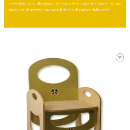
sedersi da solo, disegnare, giocare e fare esercizi didattici sul suo
tavolo, in sicurezza: non corre il rischio di cadere dalla sedia.
Aggiungi
alla lista
dei
desideri