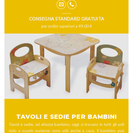
CONSEGNA STANDARD GRATUITA
per ordini superiori a 49,00 €
TAVOLI E SEDIE PER BAMBINI
Tavoli e sedie, ad altezza bambino, oggi si trovano in tutti gli asili
nido e scuole materne: sono utili anche a casa. Il bambino può