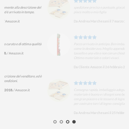
el
spedizione precisa e puntuale, giocattolo molto ben fatto che
piace molto a mia figlia
Da Andrea Marchesani il 7 marzo 2018.
/
Amazon.it
ità
Pacco arrivato in anticipo. Ben imballato. L’articolo è proprio
come lo desideravo. Meglio appenderlo alla parete con un
tassello e una vite e non con un chiodo per evitare che crolli.
Ottimo materiale e colori vivaci.
Da Cliente Amazon il 26 febbraio 2018.
/
Amazon.it
d è
Consegna rapida, imballaggio adeguato. La qualità del
materiale è buona e i disegni sono ben fatti: mia figlia ci gioca
con gran piacere e le tessere di legno si possono usare anche
per costruire torri di legno: consigliato!
Da Andrea Marchesani il 25 febbraio 2018.
/
Amazon.it