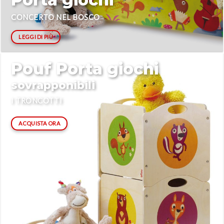
CONCERTO NEL BOSCO
LEGGI DI PIÙ
Pouf Porta giochi
sovrapponibili
I TRONCOTTI
ACQUISTA ORA