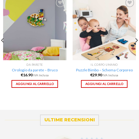
Aggiungi
Aggiungi
alla lista
alla lista
dei
dei
desideri
desideri
DA PARETE
IL CORPO UMANO
Orologio da parete – Bruco
Puzzle Bimbo – Schema Corporeo
€
16.90
€
29.90
IVA Inclusa
IVA Inclusa
AGGIUNGI AL CARRELLO
AGGIUNGI AL CARRELLO
ULTIME RECENSIONI