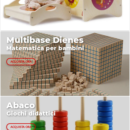
Multibase Dienes
Matematica per bambini
ACQUISTA ORA
Abaco
Giochi didattici
ACQUISTA ORA