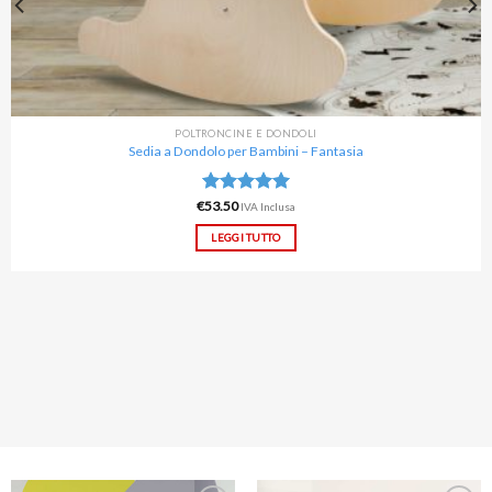
POLTRONCINE E DONDOLI
Sedia a Dondolo per Bambini – Fantasia
€
Valutato
53.50
IVA Inclusa
5.00
su 5
LEGGI TUTTO