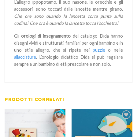
L’allegro ippopotamo, il suo nasone, le orecchie e gli
accessori, sono toccati dalle lancette mentre girano.
Che ore sono quando la lancetta corta punta sulla
codina? Che ora è quando la lancetta tocca l’occhietto?
Gli
orologi di insegnamento
del catalogo Dida hanno
disegni vividi e strutturati, familiari per ogni bambino e in
uno stile allegro, che si ripete nei
puzzle
o nelle
allacciature
. L’orologio didattico Dida si può regalare
sempre a un bambino di età prescolare e non solo.
PRODOTTI CORRELATI
Aggiungi
Aggiungi
alla lista
alla lista
dei
dei
desideri
desideri