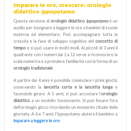
Imparare le ore, crescere: orologio
didattico
Ippopotamo
Questa versione di
orologio didattico
Ippopotamo
è un
ausilio per insegnare a leggere le ore a bambini di scuola
materna ed elementare. Può accompagnare tutta la
crescita e la fase di sviluppo cognitivo del
concetto di
tempo
e si può usare in molti modi. Ai piccoli di 3 anni il
quadrante con i numeri dai 1 a 12 serve a riconoscere la
scala numerica e a prendere familiarità con la forma di un
orologio tradizionale
.
A partire dai 4 anni è possibile cominciare i primi giochi,
osservando la
lancetta corta e la lancetta lunga
e
facendole girare. A 5 anni, si può accostare l’
orologio
didattico
a un modello funzionante. Si può fissare l’ora
dell’orologio gioco ricordando un momento rituale della
giornata. A 6 e 7 anni, l’Ippopotamo aiuterà il bambino a
imparare a leggere le ore
.