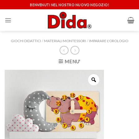
Skip
BENVENUTI NEL NOSTRO NUOVO NEGOZIO!
to
content
GIOCHI DIDATTICI
/
MATERIALI MONTESSORI
/
IMPARARE L'OROLOGIO
MENU'