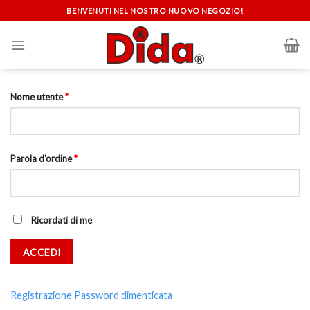
Skip
BENVENUTI NEL NOSTRO NUOVO NEGOZIO!
to
content
Nome utente
*
Parola d'ordine
*
Ricordati di me
Registrazione
Password dimenticata