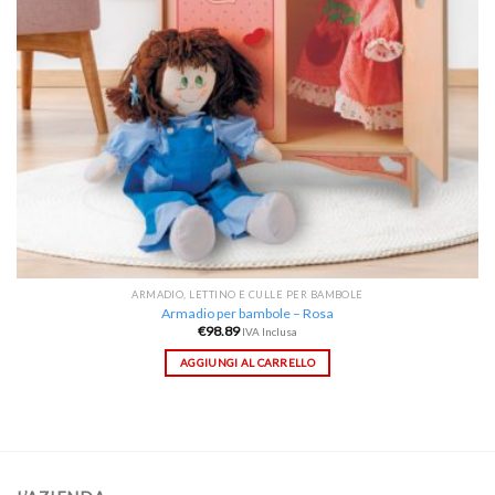
ARMADIO, LETTINO E CULLE PER BAMBOLE
Armadio per bambole – Rosa
€
98.89
IVA Inclusa
AGGIUNGI AL CARRELLO