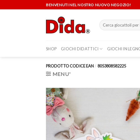
Skip
BENVENUTI NEL NOSTRO NUOVO NEGOZIO!
to
content
Cerca:
SHOP
GIOCHI DIDATTICI
GIOCHI IN LEGN
PRODOTTO CODICE EAN
/
8053808582225
MENU'
Aggi
alla 
de
desi