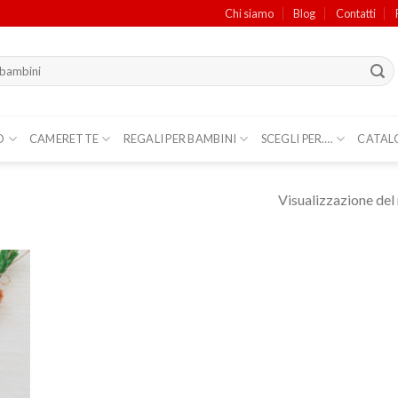
Chi siamo
Blog
Contatti
O
CAMERETTE
REGALI PER BAMBINI
SCEGLI PER….
CATAL
Visualizzazione del 
ungi
lista
i
deri