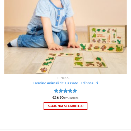
DINOSAURI
Domino Animali del Passato – I dinosauri
€
Valutato
26.90
IVA Inclusa
5.00
su 5
AGGIUNGI AL CARRELLO