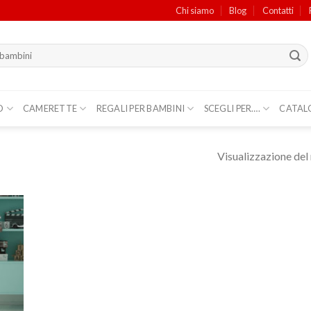
Chi siamo
Blog
Contatti
O
CAMERETTE
REGALI PER BAMBINI
SCEGLI PER….
CATAL
Visualizzazione del 
ungi
lista
i
deri