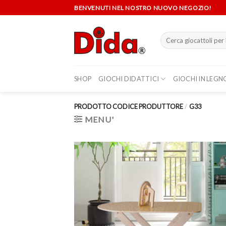
Skip
BENVENUTI NEL NOSTRO NUOVO NEGOZIO!
to
content
Cerca:
SHOP
GIOCHI DIDATTICI
GIOCHI IN LEGN
PRODOTTO CODICE PRODUTTORE
/
G33
MENU'
Aggi
alla 
de
desi