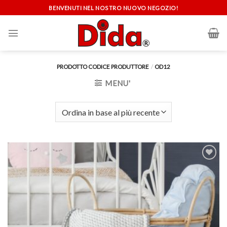
Skip
BENVENUTI NEL NOSTRO NUOVO NEGOZIO!
to
content
PRODOTTO CODICE PRODUTTORE
/
OD12
MENU'
Aggiungi
alla lista
dei
desideri