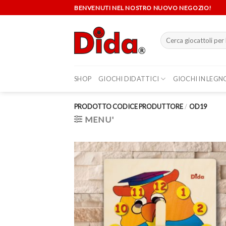
Skip
BENVENUTI NEL NOSTRO NUOVO NEGOZIO!
to
content
Cerca:
SHOP
GIOCHI DIDATTICI
GIOCHI IN LEGN
PRODOTTO CODICE PRODUTTORE
/
OD19
MENU'
Aggi
alla 
de
desi