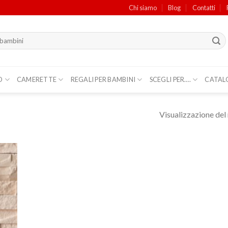
Chi siamo
Blog
Contatti
O
CAMERETTE
REGALI PER BAMBINI
SCEGLI PER….
CATAL
Visualizzazione del 
ungi
lista
i
deri