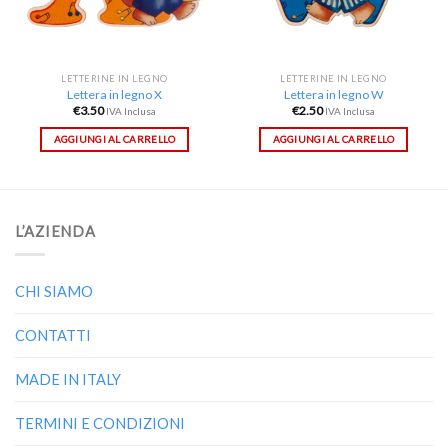
LETTERINE IN LEGNO
LETTERINE IN LEGNO
Lettera in legno X
Lettera in legno W
€
3.50
€
2.50
IVA Inclusa
IVA Inclusa
AGGIUNGI AL CARRELLO
AGGIUNGI AL CARRELLO
L’AZIENDA
CHI SIAMO
CONTATTI
MADE IN ITALY
TERMINI E CONDIZIONI