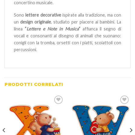
concertino musicale.
Sono
lettere decorative
ispirate alla tradizione, ma con
un
design originale
, studiato per piacere ai bambini. La
linea
“
Lettere e Note in Musica
“
affianca il segno di
vocali e consonanti al disegno di animali che suonano:
conigli con la tromba, orsetti con i piatti, scoiattoli con
percussioni.
PRODOTTI CORRELATI
Aggiungi
Aggiungi
alla lista
alla lista
dei
dei
desideri
desideri