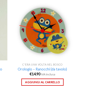
ngi
Aggiungi
ista
alla lista
i
dei
eri
desideri
C'ERA UNA VOLTA NEL BOSCO
ro
Orologio – Ranocchi (da tavolo)
€
14.90
IVA Inclusa
AGGIUNGI AL CARRELLO