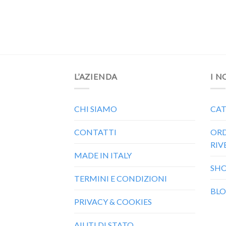
lear
L’AZIENDA
I N
CHI SIAMO
CAT
CONTATTI
ORD
RIV
MADE IN ITALY
SH
TERMINI E CONDIZIONI
BL
PRIVACY & COOKIES
AIUTI DI STATO