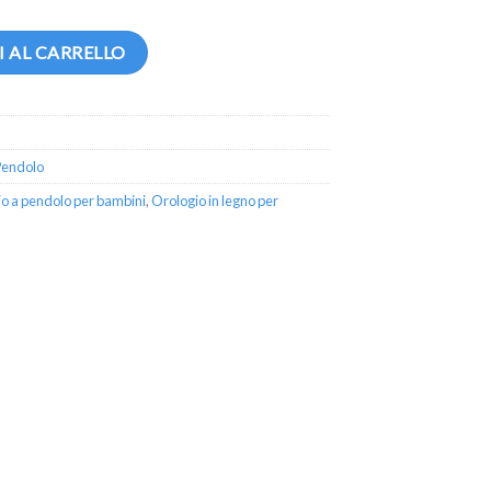
tà
 AL CARRELLO
Pendolo
o a pendolo per bambini
,
Orologio in legno per