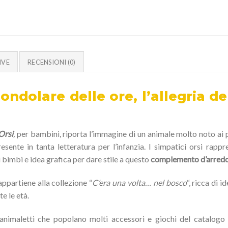
IVE
RECENSIONI (0)
dondolare delle ore, l’allegria de
Orsi
,
per bambini, riporta l’immagine di un animale molto noto ai p
esente in tanta letteratura per l’infanzia. I simpatici orsi rappr
i bimbi e idea grafica per dare stile a questo
complemento d’arred
appartiene alla collezione “
C’era una volta… nel bosco
“, ricca di 
e le età.
o animaletti che popolano molti accessori e giochi del catalogo 