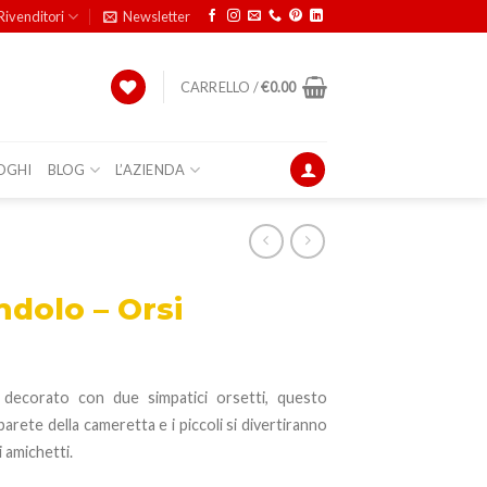
Rivenditori
Newsletter
CARRELLO /
€
0.00
OGHI
BLOG
L’AZIENDA
ndolo – Orsi
 decorato con due simpatici orsetti, questo
arete della cameretta e i piccoli si divertiranno
i amichetti.