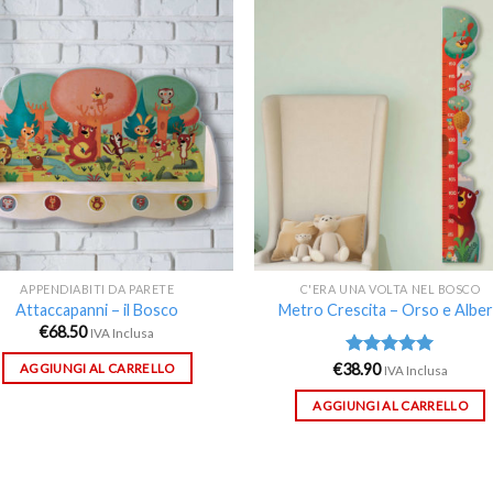
Aggiungi
Aggiu
alla lista
alla l
dei
de
desideri
desid
APPENDIABITI DA PARETE
C'ERA UNA VOLTA NEL BOSCO
Attaccapanni – il Bosco
Metro Crescita – Orso e Albe
€
68.50
IVA Inclusa
€
38.90
Valutato
AGGIUNGI AL CARRELLO
IVA Inclusa
5.00
su 5
AGGIUNGI AL CARRELLO