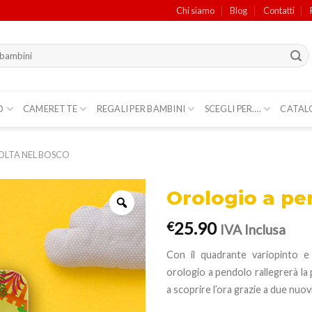
Chi siamo
Blog
Contatti
O
CAMERETTE
REGALI PER BAMBINI
SCEGLI PER….
CATAL
OLTA NEL BOSCO
Orologio a pe
25.90
€
IVA Inclusa
Con il quadrante variopinto e
orologio a pendolo rallegrerà la p
a scoprire l’ora grazie a due nuov