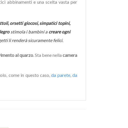
atici abbinamenti e una scelta vasta per
ttoli, orsetti giocosi, simpatici topini,
llegro
stimola i bambini a
creare ogni
ti li renderà sicuramente felici.
mento al quarzo
. Sta bene nella
camera
ndolo, come in questo caso,
da parete
,
da