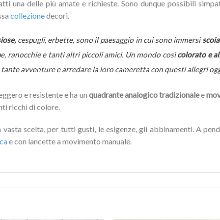
fatti una delle più amate e richieste. Sono dunque possibili simp
essa
collezione
decori.
iose,
cespugli, erbette, sono il paesaggio in cui sono immersi
scoia
pe, ranocchie e tanti altri piccoli amici. Un mondo così
colorato e a
nte avventure e arredare la loro cameretta con questi allegri ogget
 leggero e resistente e ha un
quadrante analogico tradizionale
e
movi
ti ricchi di colore.
vasta scelta, per tutti gusti, le esigenze, gli abbinamenti. A pe
ica
e con lancette a movimento manuale.