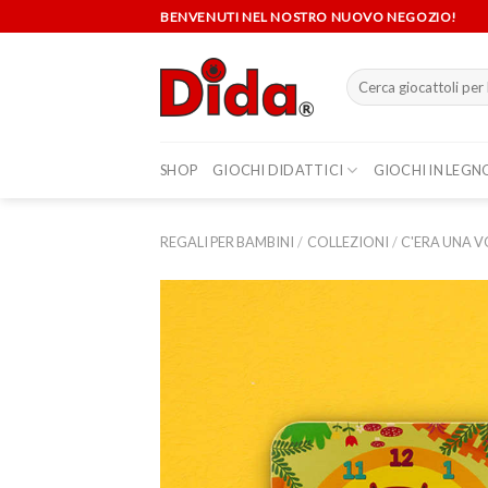
Skip
BENVENUTI NEL NOSTRO NUOVO NEGOZIO!
to
content
Cerca:
SHOP
GIOCHI DIDATTICI
GIOCHI IN LEGN
REGALI PER BAMBINI
/
COLLEZIONI
/
C'ERA UNA V