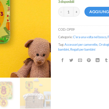
3 disponibili
Orologio a pendolo - Orsi quanti
AGGIUNGI
COD:
OP09
Categorie:
C'era una volta nel bosco
,
Tag:
Accessori per camerette
,
Orologi
bambini
,
Regali per bambini