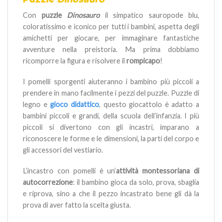
Con
puzzle
Dinosauro
il simpatico sauropode blu,
coloratissimo e iconico per tutti i bambini, aspetta degli
amichetti per giocare, per immaginare fantastiche
avventure nella preistoria. Ma prima dobbiamo
ricomporre la figura e risolvere il
rompicapo
!
I pomelli sporgenti aiuteranno i bambino più piccoli a
prendere in mano facilmente i pezzi del puzzle. Puzzle di
legno e
gioco didattico
, questo giocattolo è adatto a
bambini piccoli e grandi, della scuola dell’infanzia.
I più
piccoli si divertono con gli incastri, imparano a
riconoscere le forme e le dimensioni, la parti del corpo e
gli accessori del vestiario.
L’incastro con pomelli è un’
attività montessoriana di
autocorrezione
: il bambino gioca da solo, prova, sbaglia
e riprova, sino a che il pezzo incastrato bene gli dà la
prova di aver fatto la scelta giusta.