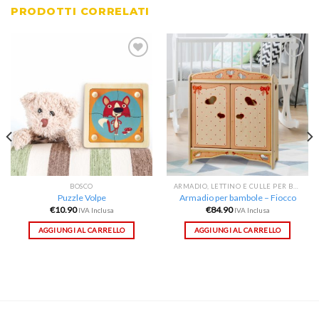
PRODOTTI CORRELATI
Aggiungi
Aggiungi
alla lista
alla lista
dei
dei
desideri
desideri
BOSCO
ARMADIO, LETTINO E CULLE PER BAMBOLE
Puzzle Volpe
Armadio per bambole – Fiocco
€
10.90
€
84.90
IVA Inclusa
IVA Inclusa
AGGIUNGI AL CARRELLO
AGGIUNGI AL CARRELLO