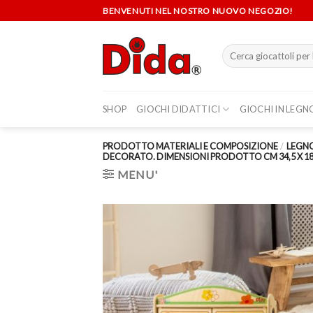
Skip
BENVENUTI NEL NOSTRO NUOVO NEGOZIO!
to
content
Cerca:
SHOP
GIOCHI DIDATTICI
GIOCHI IN LEGN
PRODOTTO MATERIALI E COMPOSIZIONE
/
LEGNO
DECORATO. DIMENSIONI PRODOTTO CM 34,5 X 18 
MENU'
Aggi
alla 
de
desi