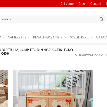
Chi siamo
Blog
Contatti
O
CAMERETTE
REGALI PER BAMBINI
SCEGLI PER….
CATAL
 DI BETULLA; COMPLETO DI N. 4 GRUCCE IN LEGNO
X 40 H
Visualizzazione di 2 
ungi
Aggiungi
lista
alla lista
i
dei
deri
desideri