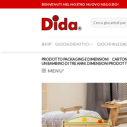
Skip
BENVENUTI NEL NOSTRO NUOVO NEGOZIO!
to
content
Cerca:
SHOP
GIOCHI DIDATTICI
GIOCHI IN LEGN
PRODOTTO PACKAGING E DIMENSIONI
/
CARTONE
UN BAMBINO DI TRE ANNI. DIMENSIONI PRODOTTO C
MENU'
Aggi
alla 
de
desi