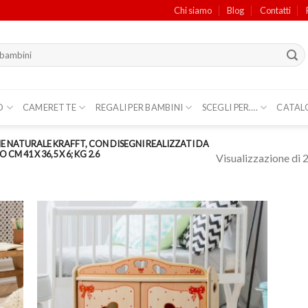
Chi siamo
Blog
Contatti
O
CAMERETTE
REGALI PER BAMBINI
SCEGLI PER….
CATAL
 NATURALE KRAFFT, CON DISEGNI REALIZZATI DA
M 41 X 36,5 X 6; KG 2.6
Visualizzazione di 2 
ungi
Aggiungi
lista
alla lista
i
dei
deri
desideri