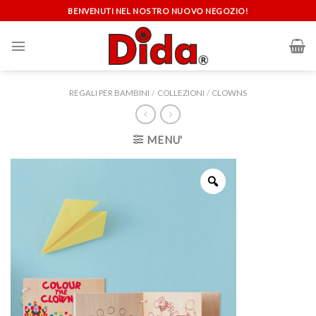
Skip
BENVENUTI NEL NOSTRO NUOVO NEGOZIO!
to
content
REGALI PER BAMBINI
/
COLLEZIONI
/
CLOWNS
MENU'