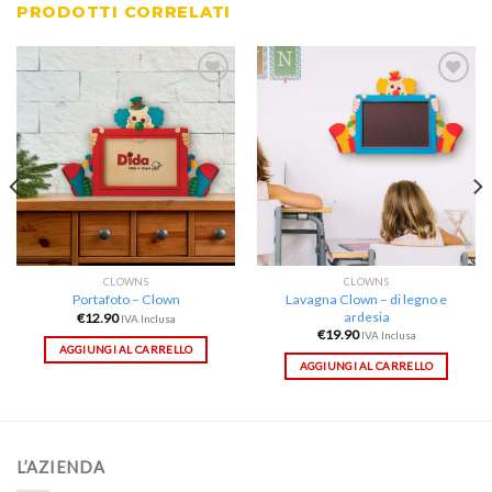
PRODOTTI CORRELATI
Aggiungi
Aggiungi
alla lista
alla lista
dei
dei
desideri
desideri
CLOWNS
CLOWNS
Lavagna Clown – di legno e
Portafoto – Clown
ardesia
€
12.90
IVA Inclusa
€
19.90
IVA Inclusa
AGGIUNGI AL CARRELLO
AGGIUNGI AL CARRELLO
L’AZIENDA