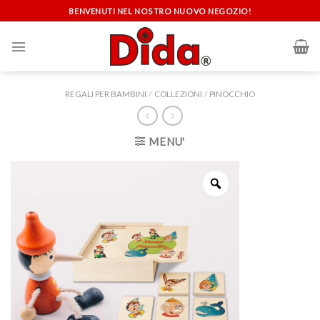
Skip
BENVENUTI NEL NOSTRO NUOVO NEGOZIO!
to
content
REGALI PER BAMBINI
/
COLLEZIONI
/
PINOCCHIO
MENU'