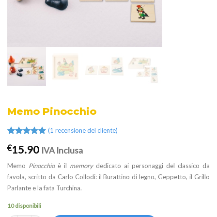
Memo Pinocchio
(
1
recensione del cliente)
Valutato
1
15.90
€
IVA Inclusa
5.00
su 5
su base di
recensioni
Memo
Pinocchio
è il
memory
dedicato ai personaggi del classico da
favola, scritto da Carlo Collodi: il Burattino di legno, Geppetto, il Grillo
Parlante e la fata Turchina.
10 disponibili