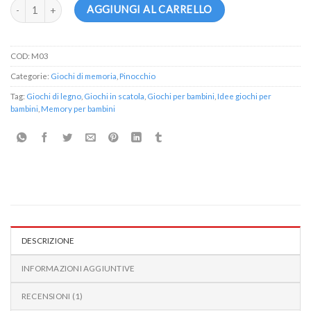
Memo Pinocchio quantità
AGGIUNGI AL CARRELLO
COD:
M03
Categorie:
Giochi di memoria
,
Pinocchio
Tag:
Giochi di legno
,
Giochi in scatola
,
Giochi per bambini
,
Idee giochi per
bambini
,
Memory per bambini
DESCRIZIONE
INFORMAZIONI AGGIUNTIVE
RECENSIONI (1)