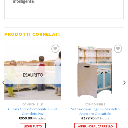
intelligente
.
PRODOTTI CORRELATI
Aggiungi
Aggiungi
alla lista
alla lista
dei
dei
desideri
desideri
ESAURITO
COMPONIBILE
COMPONIBILE
Cucina Gioco Componibile – Set
Set Cucina in Legno – Mobiletto
Completo 9 pz
Angolare Giocattolo
€
959.00
€
179.90
IVA Inclusa
IVA Inclusa
LEGGI TUTTO
AGGIUNGI AL CARRELLO