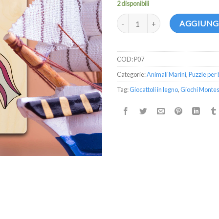
2 disponibili
Puzzle Medusa quantità
AGGIUNGI
COD:
P07
Categorie:
Animali Marini
,
Puzzle per
Tag:
Giocattoli in legno
,
Giochi Montes