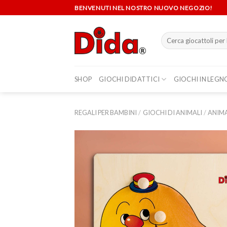
Skip
BENVENUTI NEL NOSTRO NUOVO NEGOZIO!
to
content
Cerca:
SHOP
GIOCHI DIDATTICI
GIOCHI IN LEGN
REGALI PER BAMBINI
/
GIOCHI DI ANIMALI
/
ANIMA