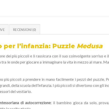
IVE
RECENSIONI (0)
o per l’infanzia: Puzzle
Medusa
one dei più piccoli e li rassicura con il suo coinvolgente sorriso e 
ina tra le onde per giocare a immaginare la vita in mezzo al mare.
o più piccoli a prendere in mano facilmente i pezzi del puzzle. P
randi, della scuola dell’infanzia.
I più piccoli si divertono con gli 
essori del vestiario.
ontessoriana di autocorrezione
: il bambino gioca da solo, prova,
tto la scelta giusta.