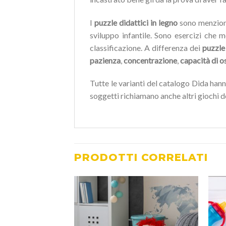
I
puzzle didattici in legno
sono menzionat
sviluppo infantile. Sono esercizi che 
classificazione. A differenza dei
puzzle
pazienza
,
concentrazione
,
capacità di o
Tutte le varianti del catalogo Dida hann
soggetti richiamano anche altri giochi
PRODOTTI CORRELATI
Aggiungi
Aggiungi
alla lista
alla lista
dei
dei
desideri
desideri