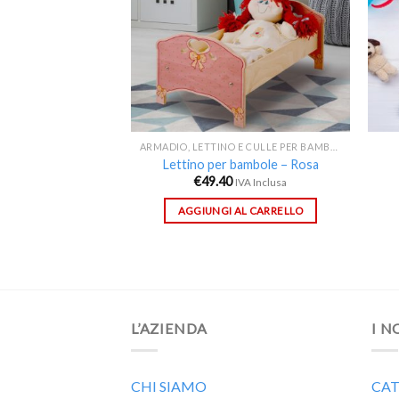
SCO
ARMADIO, LETTINO E CULLE PER BAMBOLE
 Gufetto
Lettino per bambole – Rosa
€
49.40
IVA Inclusa
IVA Inclusa
AL CARRELLO
AGGIUNGI AL CARRELLO
L’AZIENDA
I N
CHI SIAMO
CAT