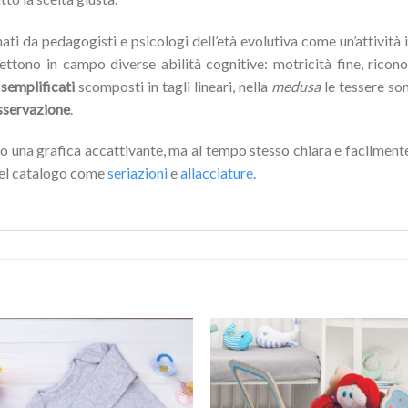
i da pedagogisti e psicologi dell’età evolutiva come un’attività i
mettono in campo diverse abilità cognitive: motricità fine, ric
 semplificati
scomposti in tagli lineari, nella
medusa
le tessere son
sservazione
.
o una grafica accattivante, ma al tempo stesso chiara e facilmente 
 del catalogo come
seriazioni
e
allacciature
.
Aggiungi
Aggiu
alla lista
alla l
dei
de
desideri
desid