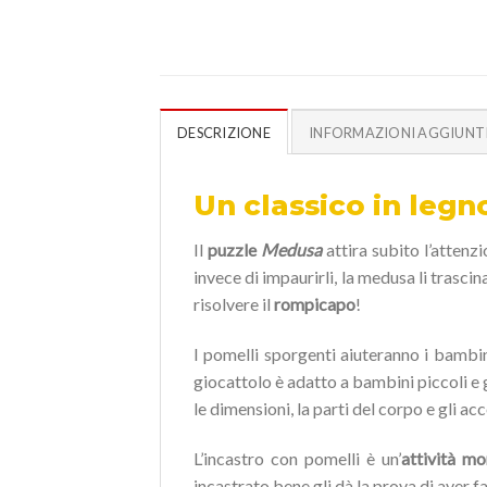
DESCRIZIONE
INFORMAZIONI AGGIUNT
Un classico in legn
Il
puzzle
Medusa
attira subito l’attenzi
invece di impaurirli, la medusa li trasc
risolvere il
rompicapo
!
I pomelli sporgenti aiuteranno i bambin
giocattolo è adatto a bambini piccoli e g
le dimensioni, la parti del corpo e gli acc
L’incastro con pomelli è un’
attività m
incastrato bene gli dà la prova di aver fa