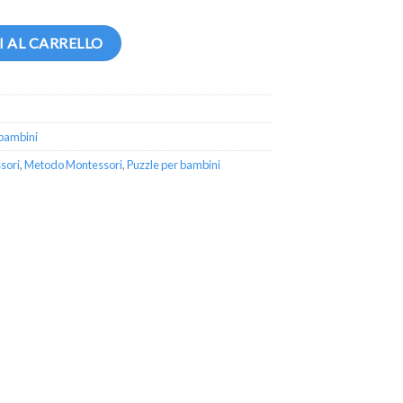
 AL CARRELLO
 bambini
sori
,
Metodo Montessori
,
Puzzle per bambini