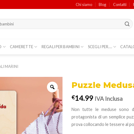
Chi siamo
Blog
Contatti
O
CAMERETTE
REGALI PER BAMBINI
SCEGLI PER….
CATAL
LI MARINI
Puzzle Medus
14.99
€
IVA Inclusa
Non tutte le meduse sono da
protagonista di un semplice puzzl
prova collocando le tessere al p