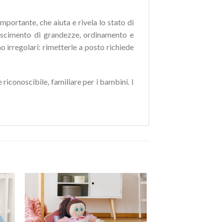
mportante, che aiuta e rivela lo stato di
onoscimento di grandezze, ordinamento e
o irregolari: rimetterle a posto richiede
riconoscibile, familiare per i bambini. I
ngi
Aggiungi
ista
alla lista
i
dei
eri
desideri