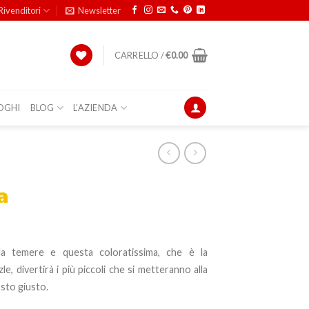
Rivenditori
Newsletter
CARRELLO /
€
0.00
OGHI
BLOG
L’AZIENDA
a
 temere e questa coloratissima, che è la
e, divertirà i più piccoli che si metteranno alla
osto giusto.