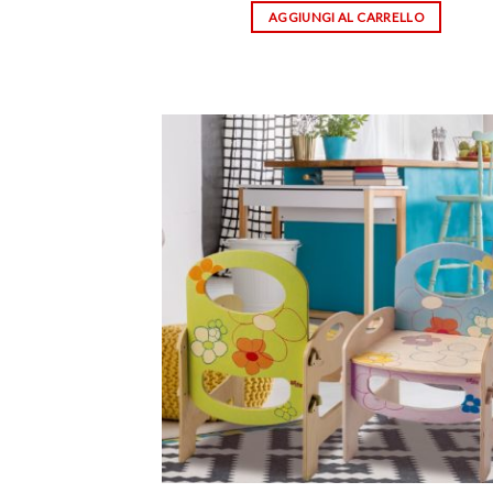
AGGIUNGI AL CARRELLO
Aggi
alla 
de
desi