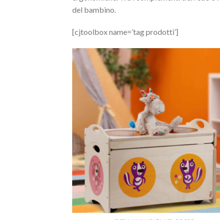
del bambino.
[cjtoolbox name=’tag prodotti’]
Aggi
alla 
de
desi