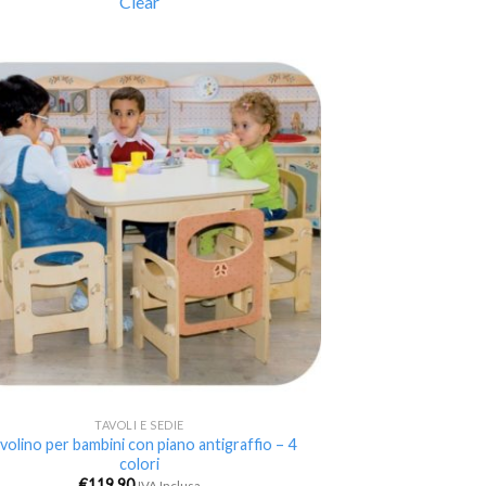
Clear
Aggiungi
alla lista
dei
desideri
TAVOLI E SEDIE
volino per bambini con piano antigraffio – 4
colori
€
119.90
IVA Inclusa