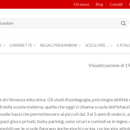
Chi siamo
Blog
Contatti
O
CAMERETTE
REGALI PER BAMBINI
SCEGLI PER….
CATAL
Visualizzazione di 19 
 di rilevanza educativa. Gli studi di pedagogia, psicologia dell’et
di nella scuola materna, quella che oggi si chiama scuola dell’infan
sedie bassi che permettessero ai piccoli dai 3 ai 5 anni di sedersi, a
 spazi gioco privati, baby parking, sono sicuri e comodi se in legno, 
bili per le scuole figurano anche giochi cucina, cucine giocattolo e a