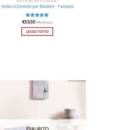
POLTRONCINE E DONDOLI
Sedia a Dondolo per Bambini – Fantasia
€
53.50
Valutato
IVA Inclusa
5.00
su 5
LEGGI TUTTO
Aggiungi
alla lista
dei
desideri
ESAURITO