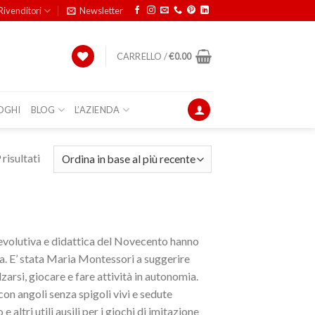
Rivenditori
Newsletter
CARRELLO /
€
0.00
OGHI
BLOG
L’AZIENDA
risultati
à evolutiva e didattica del Novecento hanno
zia. E’ stata Maria Montessori a suggerire
lzarsi, giocare e fare attività in autonomia.
con angoli senza spigoli vivi e sedute
ltri utili ausili per i giochi di imitazione