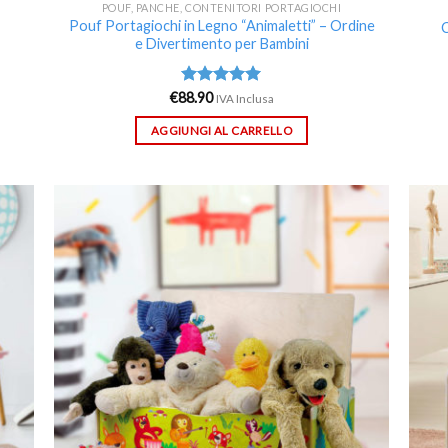
POUF, PANCHE, CONTENITORI PORTAGIOCHI
Pouf Portagiochi in Legno “Animaletti” – Ordine
C
e Divertimento per Bambini
€
88.90
Valutato
IVA Inclusa
5.00
su 5
AGGIUNGI AL CARRELLO
ungi
Aggiungi
lista
alla lista
i
dei
deri
desideri