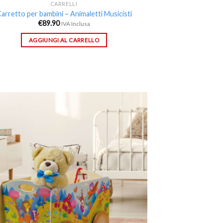
CARRELLI
arretto per bambini – Animaletti Musicisti
€
89.90
IVA Inclusa
AGGIUNGI AL CARRELLO
Aggiungi
alla lista
dei
desideri