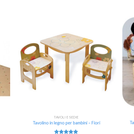
ungi
Aggiungi
lista
alla lista
i
dei
deri
desideri
TAVOLI E SEDIE
Ta
Tavolino in legno per bambini – Fiori