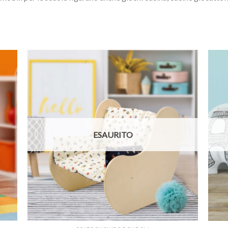
ungi
Aggiungi
lista
alla lista
i
dei
deri
desideri
ESAURITO