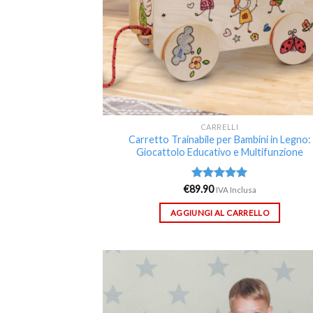
CARRELLI
Carretto Trainabile per Bambini in Legno:
Giocattolo Educativo e Multifunzione
€
89.90
Valutato
IVA Inclusa
5.00
su 5
AGGIUNGI AL CARRELLO
Aggi
alla 
de