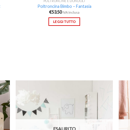
POLTRONCINE E DONDOLI
:
Poltroncina Bimbo – Fantasia
€
53.50
IVA Inclusa
LEGGI TUTTO
ungi
Aggiungi
lista
alla lista
i
dei
deri
desideri
ESAURITO