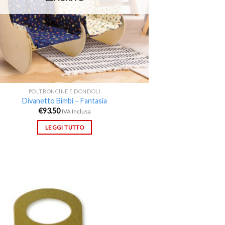
POLTRONCINE E DONDOLI
Divanetto Bimbi – Fantasia
€
93.50
IVA Inclusa
LEGGI TUTTO
Aggiungi
alla lista
dei