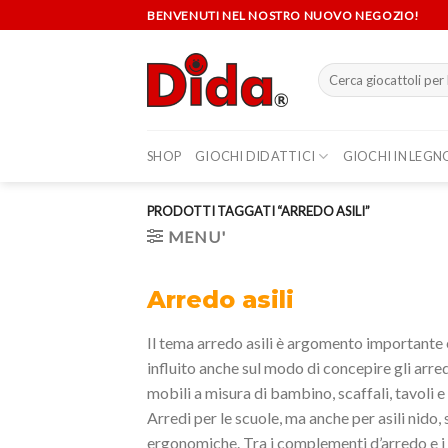
Skip
BENVENUTI NEL NOSTRO NUOVO NEGOZIO!
to
content
Cerca:
SHOP
GIOCHI DIDATTICI
GIOCHI IN LEGN
PRODOTTI TAGGATI “ARREDO ASILI”
MENU'
Arredo asili
Il tema arredo asili è argomento importante e
influito anche sul modo di concepire gli arre
mobili a misura di bambino, scaffali, tavoli e 
Arredi per le scuole, ma anche per asili nido,
ergonomiche. Tra i complementi d’arredo e i mo