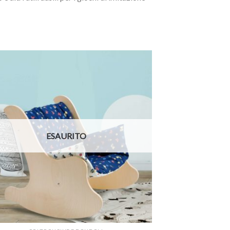
Aggiungi
alla lista
dei
desideri
ESAURITO