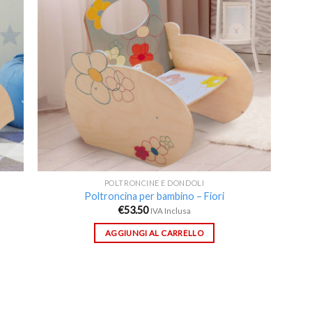
deri
desideri
POLTRONCINE E DONDOLI
Poltroncina per bambino – Fiori
€
53.50
IVA Inclusa
AGGIUNGI AL CARRELLO