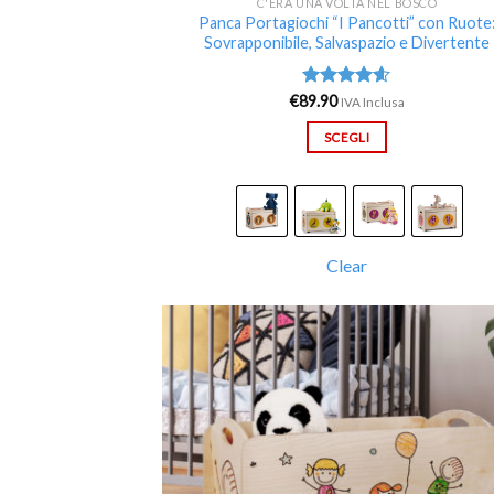
C'ERA UNA VOLTA NEL BOSCO
Panca Portagiochi “I Pancotti” con Ruote
Sovrapponibile, Salvaspazio e Divertente
€
89.90
Valutato
IVA Inclusa
4.60
su 5
SCEGLI
Clear
Aggi
alla 
de
desi