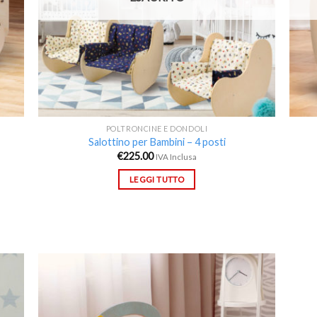
POLTRONCINE E DONDOLI
Salottino per Bambini – 4 posti
€
225.00
IVA Inclusa
LEGGI TUTTO
ungi
Aggiungi
lista
alla lista
i
dei