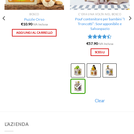
BOSCO
C'ERA UNA VOLTA NEL BOSCO
Pouf contenitore per bambini “I
Puzzle Orso
Troncotti”: Sovrapponibile e
€
10.90
IVA Inclusa
Salvaspazio
AGGIUNGI AL CARRELLO
€
Valutato
57.90
IVA Inclusa
4.40
su 5
SCEGLI
Clear
L’AZIENDA