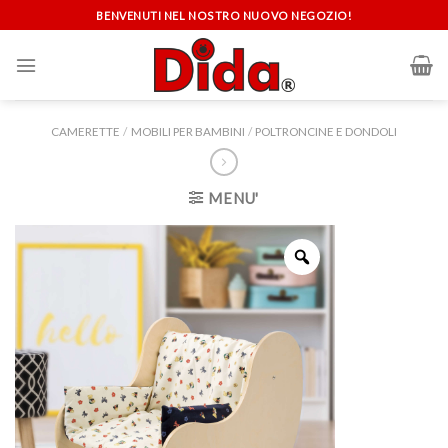
Skip
BENVENUTI NEL NOSTRO NUOVO NEGOZIO!
to
content
CAMERETTE
/
MOBILI PER BAMBINI
/
POLTRONCINE E DONDOLI
MENU'