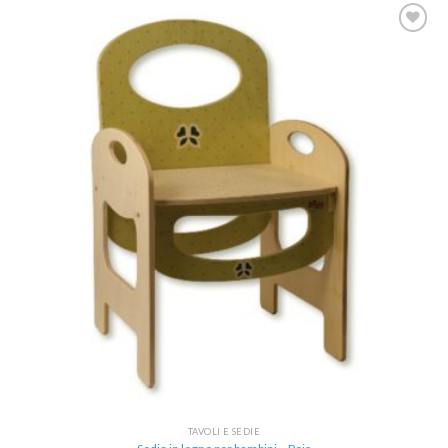
Aggiungi
alla lista
dei
desideri
TAVOLI E SEDIE