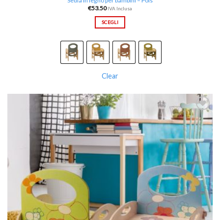
Sedia in legno per bambini – Pois
€
53.50
IVA Inclusa
SCEGLI
Clear
Aggiungi
alla lista
dei
desideri