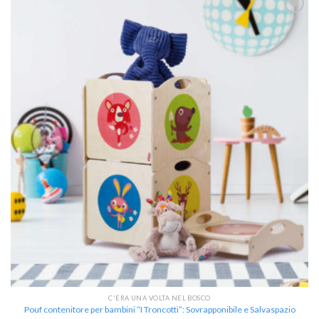
Aggiungi
alla lista
dei
desideri
C'ERA UNA VOLTA NEL BOSCO
Pouf contenitore per bambini “I Troncotti”: Sovrapponibile e Salvaspazio