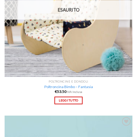
ESAURITO
POLTRONCINE E DONDOLI
Poltroncina Bimbo – Fantasia
€
53.50
IVA Inclusa
LEGGI TUTTO
Aggiungi
alla lista