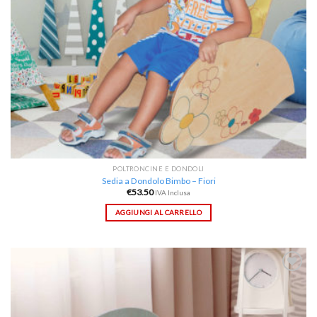
POLTRONCINE E DONDOLI
Sedia a Dondolo Bimbo – Fiori
€
53.50
IVA Inclusa
AGGIUNGI AL CARRELLO
Aggiungi
alla lista
dei
desideri