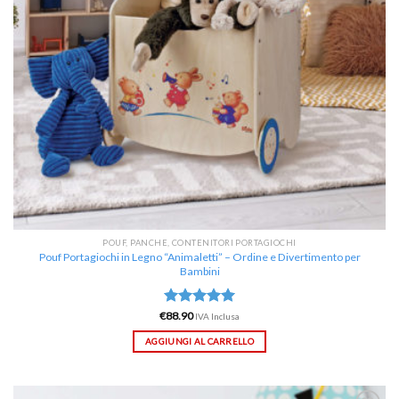
POUF, PANCHE, CONTENITORI PORTAGIOCHI
Pouf Portagiochi in Legno “Animaletti” – Ordine e Divertimento per
Bambini
€
Valutato
88.90
IVA Inclusa
5.00
su 5
AGGIUNGI AL CARRELLO