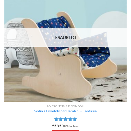
dei
desideri
ESAURITO
POLTRONCINE E DONDOLI
Sedia a Dondolo per Bambini – Fantasia
€
Valutato
53.50
IVA Inclusa
5.00
su 5