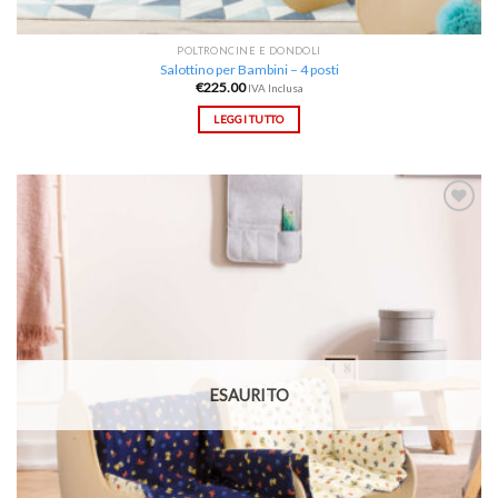
POLTRONCINE E DONDOLI
Salottino per Bambini – 4 posti
€
225.00
IVA Inclusa
LEGGI TUTTO
Aggiungi
alla lista
dei
desideri
ESAURITO