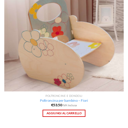
POLTRONCINE E DONDOLI
Poltroncina per bambino – Fiori
€
53.50
IVA Inclusa
AGGIUNGI AL CARRELLO