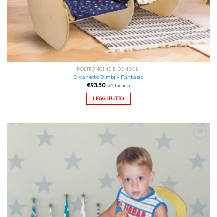
POLTRONCINE E DONDOLI
Divanetto Bimbi – Fantasia
€
93.50
IVA Inclusa
LEGGI TUTTO
Aggiungi
alla lista
dei
desideri