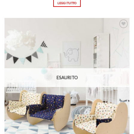
LEGGI TUTTO
Aggiungi
alla lista
dei
desideri
ESAURITO