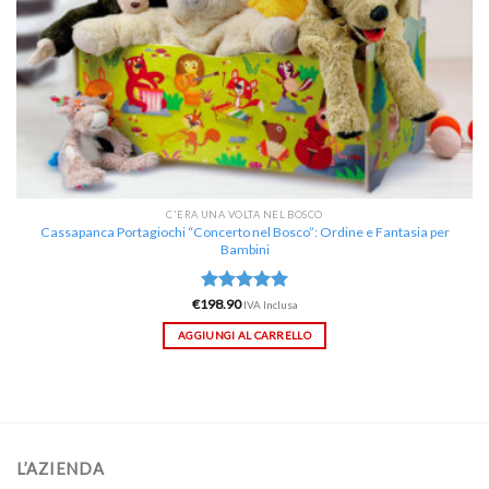
C'ERA UNA VOLTA NEL BOSCO
Cassapanca Portagiochi “Concerto nel Bosco”: Ordine e Fantasia per
Bambini
€
198.90
Valutato
IVA Inclusa
5.00
su 5
AGGIUNGI AL CARRELLO
L’AZIENDA