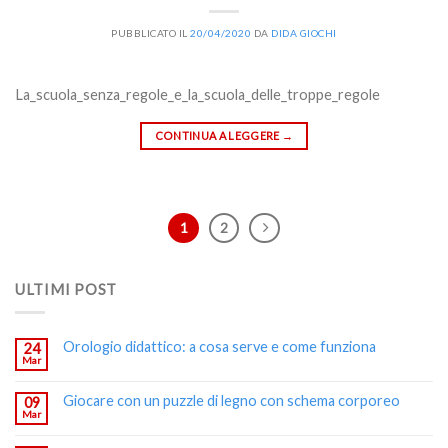
PUBBLICATO IL
20/04/2020
DA
DIDA GIOCHI
La_scuola_senza_regole_e_la_scuola_delle_troppe_regole
CONTINUA A LEGGERE
→
1
2
ULTIMI POST
Orologio didattico: a cosa serve e come funziona
24
Mar
Giocare con un puzzle di legno con schema corporeo
09
Mar