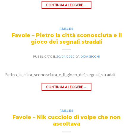
CONTINUA A LEGGERE
→
FABLES
Favole – Pietro la città sconosciuta e il
gioco dei segnali stradali
PUBBLICATO IL
20/04/2020
DA
DIDA GIOCHI
Pietro_la_citta_sconosciuta_e_il_gioco_dei_segnali_stradali
CONTINUA A LEGGERE
→
FABLES
Favole – Nik cucciolo di volpe che non
ascoltava