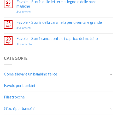
Favole – Storia delle lettere di legno e delle parole
25
Apr
magiche
2
Commenti
Favole – Storia della caramella per diventare grande
25
Apr
3
Commenti
Favole – Sam il camaleonte e i capricci del mattino
20
Apr
1
Commento
CATEGORIE
Come allevare un bambino felice
Favole per bambini
Filastrocche
Giochi per bambini