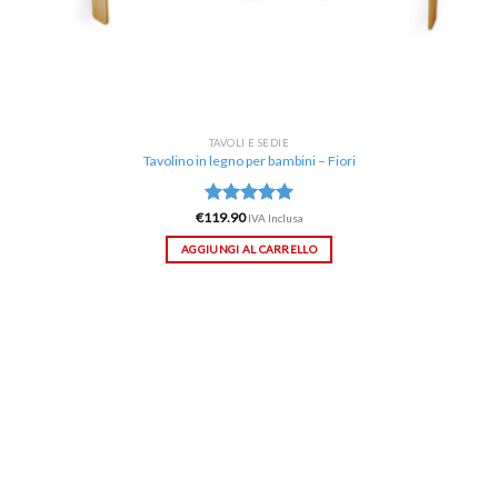
TAVOLI E SEDIE
Tavolino in legno per bambini – Fiori
€
119.90
Valutato
IVA Inclusa
5.00
su 5
AGGIUNGI AL CARRELLO