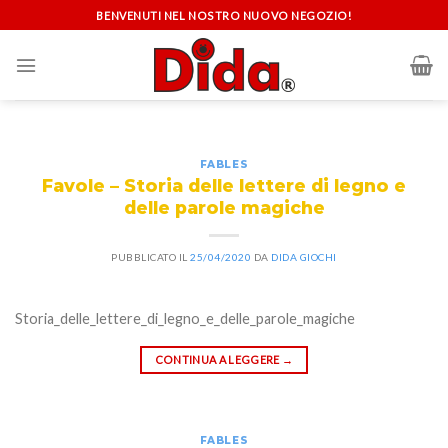
Skip
BENVENUTI NEL NOSTRO NUOVO NEGOZIO!
to
content
FABLES
Favole – Storia delle lettere di legno e
delle parole magiche
PUBBLICATO IL
25/04/2020
DA
DIDA GIOCHI
Storia_delle_lettere_di_legno_e_delle_parole_magiche
CONTINUA A LEGGERE
→
FABLES