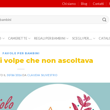
Chi siamo
Blog
Contatti
O
CAMERETTE
REGALI PER BAMBINI
SCEGLI PER….
CATAL
FAVOLE PER BAMBINI
di volpe che non ascoltava
O IL
30/06/2016
DA
CLAUDIA SILIVESTRO