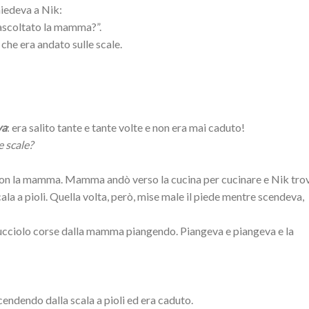
iedeva a Nik:
 ascoltato la mamma?”.
che era andato sulle scale.
va
: era salito tante e tante volte e non era mai caduto!
e scale?
con la mamma. Mamma andò verso la cucina per cucinare e Nik trov
ala a pioli. Quella volta, però, mise male il piede mentre scendeva,
ucciolo corse dalla mamma piangendo. Piangeva e piangeva e la
endendo dalla scala a pioli ed era caduto.