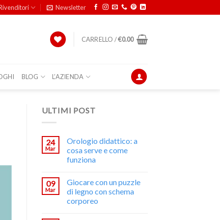
Rivenditori
Newsletter
CARRELLO /
€
0.00
OGHI
BLOG
L’AZIENDA
ULTIMI POST
Orologio didattico: a
24
Mar
cosa serve e come
funziona
Giocare con un puzzle
09
Mar
di legno con schema
corporeo