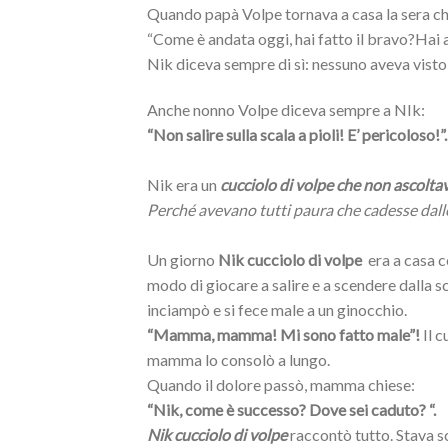
Quando papà Volpe tornava a casa la sera ch
“Come è andata oggi, hai fatto il bravo?Hai
Nik diceva sempre di sì: nessuno aveva visto 
Anche nonno Volpe diceva sempre a NIk:
“Non salire sulla scala a pioli! E’ pericoloso!”.
Nik era un
cucciolo di volpe che non ascolta
Perché avevano tutti paura che cadesse dall
Un giorno
Nik cucciolo di volpe
era a casa 
modo di giocare a salire e a scendere dalla sc
inciampò e si fece male a un ginocchio.
“Mamma, mamma! Mi sono fatto male”!
Il c
mamma lo consolò a lungo.
Quando il dolore passò, mamma chiese:
“Nik, come è successo? Dove sei caduto? “.
Nik cucciolo di volpe
raccontò tutto. Stava sc