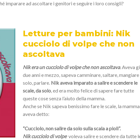
 imparare ad ascoltare i genitori e seguire i loro consigli?
Letture per bambini: Nik
cucciolo di volpe che non
ascoltava
Nik era un cucciolo di volpe che non ascoltava
.
Aveva g
due anni e mezzo, sapeva camminare, saltare, mangiare
solo, parlare.
Nik aveva imparato a salire e scendere le
scale, da solo
, ed era molto felice di sapere fare tutte
queste cose senza l’aiuto della mamma.
Anche se Nik sapeva benissimo fare le scale, la mamma 
aveva detto:
“Cucciolo, non salire da solo sulla scala a pioli”.
Nik cucciolo di volpe
voleva salire e scendere da tutte l