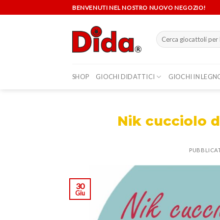
Skip
BENVENUTI NEL NOSTRO NUOVO NEGOZIO!
to
content
Cerca:
SHOP
GIOCHI DIDATTICI
GIOCHI IN LEGN
Nik cucciolo 
PUBBLICAT
30
Giu