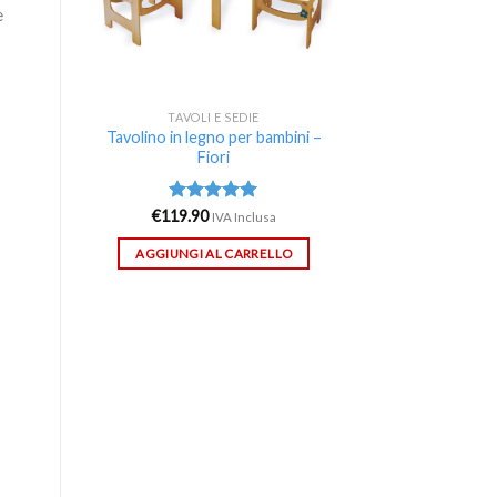
e
TAVOLI E SEDIE
Tavolino in legno per bambini –
Fiori
€
119.90
Valutato
IVA Inclusa
5.00
su 5
AGGIUNGI AL CARRELLO