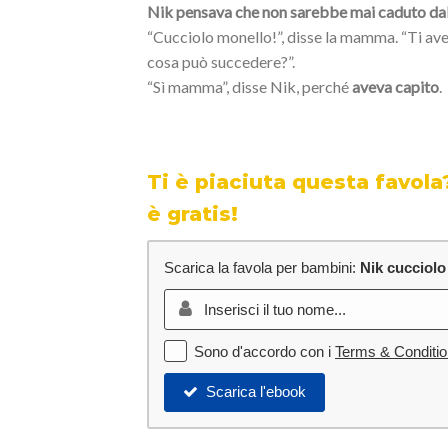
Nik pensava che non sarebbe mai caduto dall
“Cucciolo monello!”, disse la mamma. “Ti avevo
cosa può succedere?”.
“Sì mamma”, disse Nik, perché
aveva capito
.
Ti è piaciuta questa favola
è gratis!
Scarica la favola per bambini:
Nik cucciolo
Sono d'accordo con i
Terms & Conditi
Scarica l'ebook