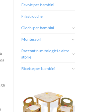
Favole per bambini
Filastrocche
Giochi per bambini
Montessori
Raccontini mitologici e altre
ià
storie
 da
Ricette per bambini
gli
Aggiungi
alla lista
dei
desideri
e