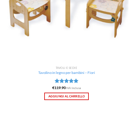
TAVOLI E SEDIE
Tavolino in legno per bambini – Fiori
€
119.90
Valutato
IVA Inclusa
5.00
su 5
AGGIUNGI AL CARRELLO