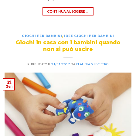
CONTINUA A LEGGERE
→
GIOCHI PER BAMBINI
,
IDEE GIOCHI PER BAMBINI
Giochi in casa con i bambini quando
non si può uscire
PUBBLICATO IL
31/01/2017
DA
CLAUDIA SILIVESTRO
31
Gen