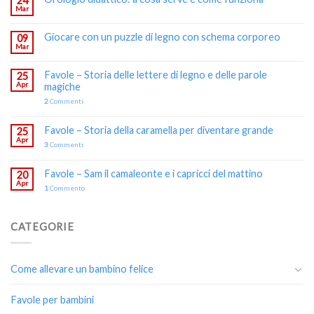
24
Mar
Giocare con un puzzle di legno con schema corporeo
09
Mar
Favole – Storia delle lettere di legno e delle parole
25
Apr
magiche
2
Commenti
Favole – Storia della caramella per diventare grande
25
Apr
3
Commenti
Favole – Sam il camaleonte e i capricci del mattino
20
Apr
1
Commento
CATEGORIE
Come allevare un bambino felice
Favole per bambini