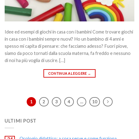
Idee ed esempi di giochi in casa con i bambini Come trovare giochi
in casa con i bambini sempre nuovi? Ho un bambino di 4 anni e
spesso mi capita di pensare: che facciamo adesso? Fuori piove,
siamo da poco tornati dalla scuola materna, fa freddo e nessuno
di noi ha più voglia di uscire. […]
CONTINUA A LEGGERE
→
1
2
3
4
…
10
ULTIMI POST
Orologio didattico: a cosa serve e come funziona