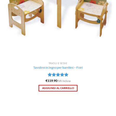
TAVOLI E SEDIE
Tavolino in legno per bambini – Fiori
€
119.90
Valutato
IVA Inclusa
5.00
su 5
AGGIUNGI AL CARRELLO