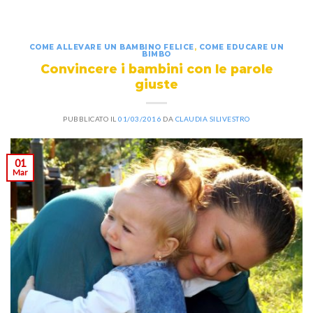
COME ALLEVARE UN BAMBINO FELICE
,
COME EDUCARE UN
BIMBO
Convincere i bambini con le parole
giuste
PUBBLICATO IL
01/03/2016
DA
CLAUDIA SILIVESTRO
01
Mar