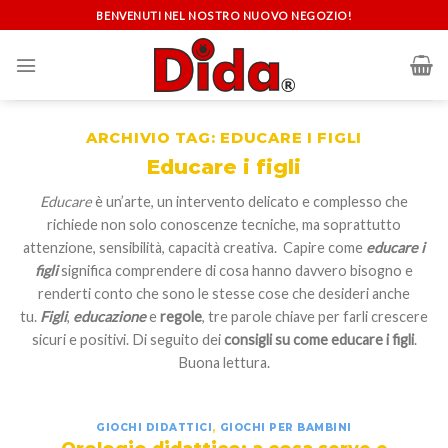
Skip
BENVENUTI NEL NOSTRO NUOVO NEGOZIO!
to
content
ARCHIVIO TAG:
EDUCARE I FIGLI
Educare i figli
Educare
è un’arte, un intervento delicato e complesso che
richiede non solo conoscenze tecniche, ma soprattutto
attenzione, sensibilità, capacità creativa. Capire come
educare i
figli
significa comprendere di cosa hanno davvero bisogno e
renderti conto che sono le stesse cose che desideri anche
tu.
Figli
,
educazione
e
regole
, tre parole chiave per farli crescere
sicuri e positivi. Di seguito dei
consigli su come educare i figli
.
Buona lettura.
GIOCHI DIDATTICI
,
GIOCHI PER BAMBINI