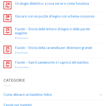
Orologio didattico: a cosa serve e come funziona
24
Mar
Giocare con un puzzle di legno con schema corporeo
09
Mar
Favole – Storia delle lettere di legno e delle parole
25
Apr
magiche
2
Commenti
Favole – Storia della caramella per diventare grande
25
Apr
3
Commenti
Favole – Sam il camaleonte e i capricci del mattino
20
Apr
1
Commento
CATEGORIE
Come allevare un bambino felice
Favole per bambini