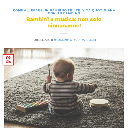
COME ALLEVARE UN BAMBINO FELICE
,
VITA QUOTIDIANA
CON UN BAMBINO
Bambini e musica: non solo
ninnananne!
PUBBLICATO IL
09/06/2016
DA
DIDA GIOCHI
09
Giu