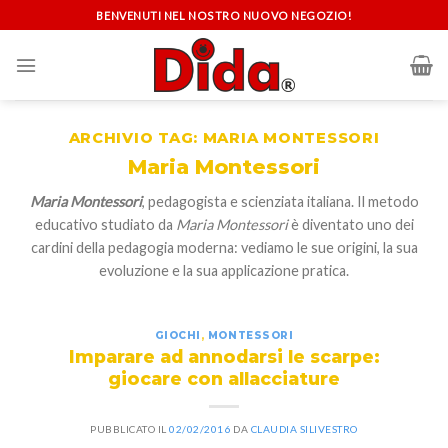
Skip
BENVENUTI NEL NOSTRO NUOVO NEGOZIO!
to
content
ARCHIVIO TAG:
MARIA MONTESSORI
Maria Montessori
Maria Montessori
, pedagogista e scienziata italiana. Il metodo
educativo studiato da
Maria Montessori
è diventato uno dei
cardini della pedagogia moderna: vediamo le sue origini, la sua
evoluzione e la sua applicazione pratica.
GIOCHI
,
MONTESSORI
Imparare ad annodarsi le scarpe:
giocare con allacciature
PUBBLICATO IL
02/02/2016
DA
CLAUDIA SILIVESTRO