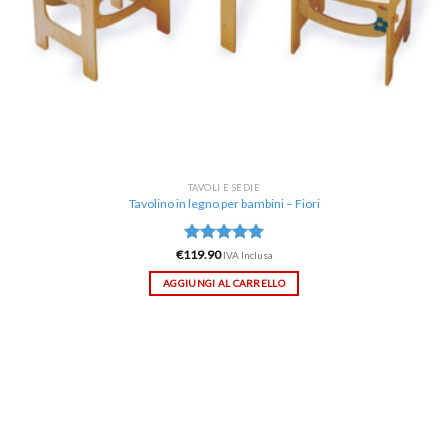
TAVOLI E SEDIE
Tavolino in legno per bambini – Fiori
€
119.90
Valutato
IVA Inclusa
5.00
su 5
AGGIUNGI AL CARRELLO