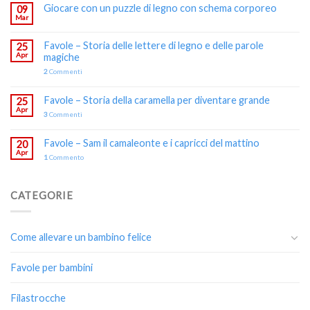
Giocare con un puzzle di legno con schema corporeo
09
Mar
Favole – Storia delle lettere di legno e delle parole
25
Apr
magiche
2
Commenti
Favole – Storia della caramella per diventare grande
25
Apr
3
Commenti
Favole – Sam il camaleonte e i capricci del mattino
20
Apr
1
Commento
CATEGORIE
Come allevare un bambino felice
Favole per bambini
Filastrocche