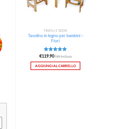
TAVOLI E SEDIE
Tavolino in legno per bambini –
Fiori
€
119.90
Valutato
IVA Inclusa
5.00
su 5
AGGIUNGI AL CARRELLO