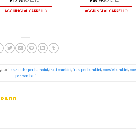
€
12.90
€
49.98
IVA Inclusa
IVA Inclusa
AGGIUNGI AL CARRELLO
AGGIUNGI AL CARRELLO
gato
filastrocche per bambini
,
frasi bambini
,
frasi per bambini
,
poesie bambini
,
poe
per bambini
.
GRADO