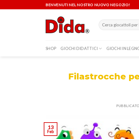
Skip
BENVENUTI NEL NOSTRO NUOVO NEGOZIO!
to
content
Cerca:
SHOP
GIOCHI DIDATTICI
GIOCHI IN LEGN
Filastrocche pe
PUBBLICATO
13
Feb