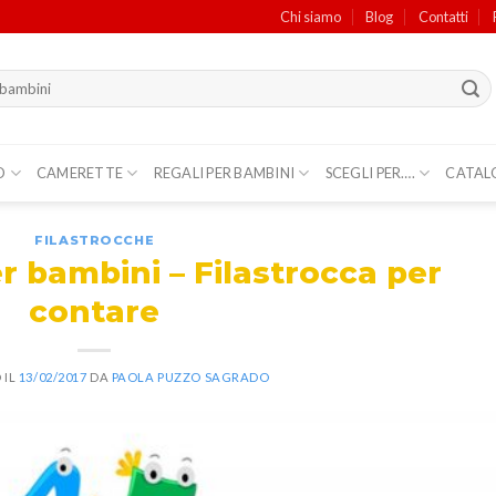
Chi siamo
Blog
Contatti
O
CAMERETTE
REGALI PER BAMBINI
SCEGLI PER….
CATAL
FILASTROCCHE
r bambini – Filastrocca per
contare
 IL
13/02/2017
DA
PAOLA PUZZO SAGRADO