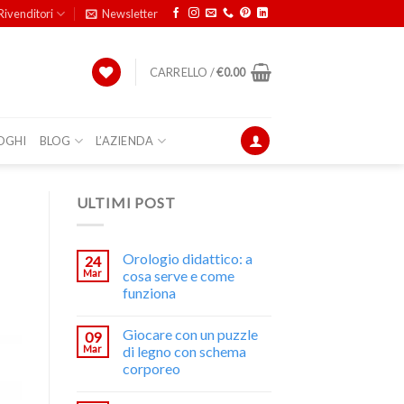
Rivenditori
Newsletter
CARRELLO /
€
0.00
OGHI
BLOG
L’AZIENDA
ULTIMI POST
Orologio didattico: a
24
Mar
cosa serve e come
funziona
Giocare con un puzzle
09
Mar
di legno con schema
corporeo