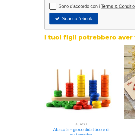
Sono d'accordo con i
Terms & Conditi
Scarica l'ebook
I tuoi figli potrebbero aver
Aggiungi
alla lista
dei
desideri
ABACO
Abaco 5 – gioco didattico e di
matematica