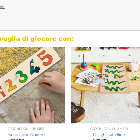
ons
 voglia di giocare con:
Aggiungi
Aggiun
alla lista
alla lis
dei
dei
desideri
deside
GIOCHI CON I NUMERI
GIOCHI CON I NUMERI
Seriazione Numeri
Draghi Tabelline