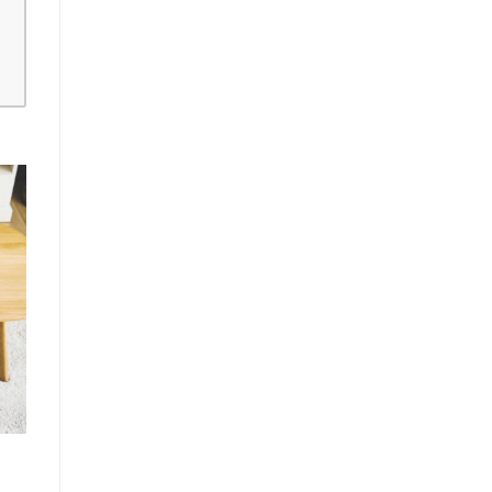
gi
ta
ri