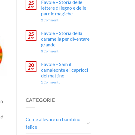
Favole – Storia delle
25
Apr
lettere di legno e delle
parole magiche
2
Commenti
Favole – Storia della
25
Apr
caramella per diventare
grande
3
Commenti
Favole – Sam il
20
Apr
camaleonte e i capricci
del mattino
1
Commento
CATEGORIE
iù
ad
Come allevare un bambino
felice