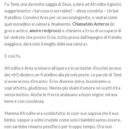
Fu Temi, una zia molto saggia di Zeus, a dare ad Afrodite il giusto
suggerimento: «Sai cosa ci vorrebbe? – disse convinta – Un bel
fratellino. Convinci Ares per un secondogenito, e vedrai come
quel monellino si calmerà, finalmente.
Chiamatelo Anteros
(in
greco antico,
amore reciproco
) e chiedete a Eros di occuparsi di
lui: vedrete che presto Eros, tutto preso dall’impegno di fratello
maggiore, darà solo il meglio della sua natura».
E così fu.
Afrodite e Ares si misero all’opera e in un batter d’occhio (erano
dei, eh!) diedero un fratellino alla piccola peste. Le parole di Temi
si avverarono d’incanto: Eros divenne dolce, buonissimo e,
soprattutto, giudizioso. Niente più sbalzi d’umore né scatti d’ira
senza motivo. Anche le frecce andavano a buon segno: mirava
bene e con coscienza.
Mamma Afrodite era soddisfatta: in cuor suo sapeva che il suo
bimbo, seppur a volte crudele come solo i bambini sanno essere,
non sarebbe rimasto pestifero per troppo tempo. Ora non