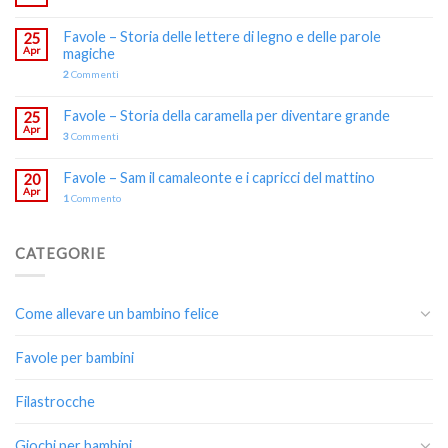
Favole – Storia delle lettere di legno e delle parole
25
Apr
magiche
2
Commenti
Favole – Storia della caramella per diventare grande
25
Apr
3
Commenti
Favole – Sam il camaleonte e i capricci del mattino
20
Apr
1
Commento
CATEGORIE
Come allevare un bambino felice
Favole per bambini
Filastrocche
Giochi per bambini