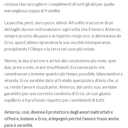
restava che raccogliere i complimenti di tutti gli dei per quella
meravigliosa coppia di fratellini.
La pacchia, però, duro poco, ahinoi. Afrodite si accorse di un
dettaglio da non sottovalutare: ogni volta che il tenero Anteros,
sempre pronto alla pace e al rispetto reciproco, si allontanava da
Eros, quest’ultimo riprendeva le sue vecchie intemperanze,
precipitando l’Olimpo e la terra nel caos più totale.
Niente, la dea si arrese e arrivò alla conclusione più ovvia: quei
due, presi a solo, erano insufficienti. Era necessario che
camminassero insieme quanto più tempo possibile, bilanciandosi a
vicenda. Eros avrebbe dato al fratello quel pizzico di brio che, si
sa, rende l’amore stuzzicante; Anteros, dal canto suo, avrebbe
garantito per una corretta condotta di Eros, un suo giusto
equilibrio e il profondo rispetto per i sentimenti di tutti.
Anteros, così, divenne il protettore degli amori maltrattati e
offesi e, insieme a Eros, si impegnò perché l’amore fosse anche
pace e serenità.