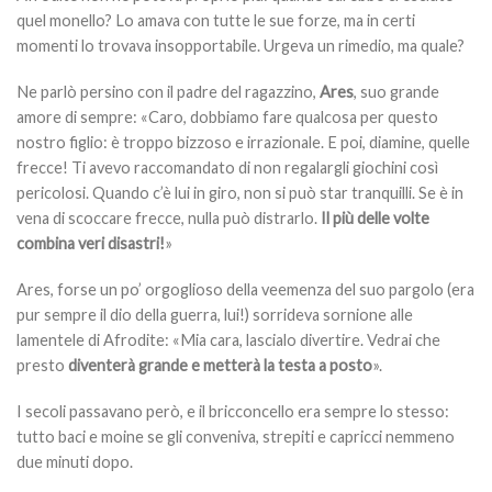
quel monello? Lo amava con tutte le sue forze, ma in certi
momenti lo trovava insopportabile. Urgeva un rimedio, ma quale?
Ne parlò persino con il padre del ragazzino,
Ares
, suo grande
amore di sempre: «Caro, dobbiamo fare qualcosa per questo
nostro figlio: è troppo bizzoso e irrazionale. E poi, diamine, quelle
frecce! Ti avevo raccomandato di non regalargli giochini così
pericolosi. Quando c’è lui in giro, non si può star tranquilli. Se è in
vena di scoccare frecce, nulla può distrarlo.
Il più delle volte
combina veri disastri!
»
Ares, forse un po’ orgoglioso della veemenza del suo pargolo (era
pur sempre il dio della guerra, lui!) sorrideva sornione alle
lamentele di Afrodite: «Mia cara, lascialo divertire. Vedrai che
presto
diventerà grande e metterà la testa a posto
».
I secoli passavano però, e il bricconcello era sempre lo stesso:
tutto baci e moine se gli conveniva, strepiti e capricci nemmeno
due minuti dopo.