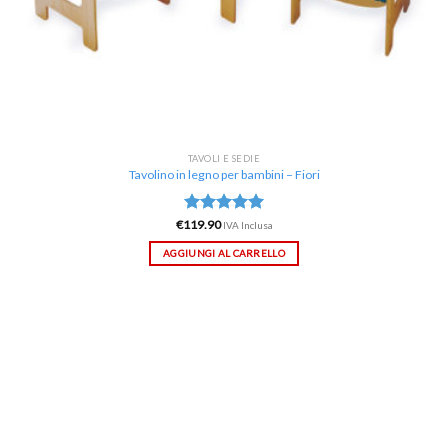
TAVOLI E SEDIE
Tavolino in legno per bambini – Fiori
€
119.90
Valutato
IVA Inclusa
5.00
su 5
AGGIUNGI AL CARRELLO