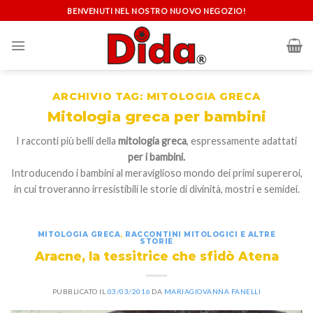
Skip
BENVENUTI NEL NOSTRO NUOVO NEGOZIO!
to
content
ARCHIVIO TAG:
MITOLOGIA GRECA
Mitologia greca per bambini
I racconti più belli della
mitologia greca
, espressamente adattati
per i bambini.
Introducendo i bambini al meraviglioso mondo dei primi supereroi,
in cui troveranno irresistibili le storie di divinità, mostri e semidei.
MITOLOGIA GRECA
,
RACCONTINI MITOLOGICI E ALTRE
STORIE
Aracne, la tessitrice che sfidò Atena
PUBBLICATO IL
03/03/2016
DA
MARIAGIOVANNA FANELLI