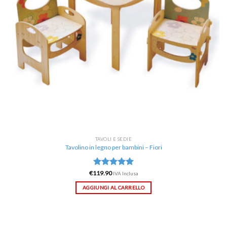
TAVOLI E SEDIE
Tavolino in legno per bambini – Fiori
€
119.90
Valutato
IVA Inclusa
5.00
su 5
AGGIUNGI AL CARRELLO