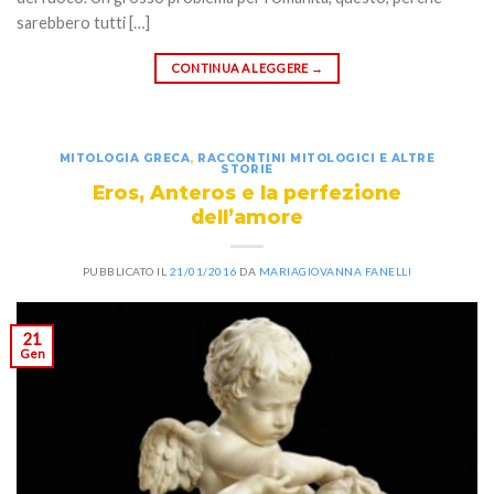
sarebbero tutti […]
CONTINUA A LEGGERE
→
MITOLOGIA GRECA
,
RACCONTINI MITOLOGICI E ALTRE
STORIE
Eros, Anteros e la perfezione
dell’amore
PUBBLICATO IL
21/01/2016
DA
MARIAGIOVANNA FANELLI
21
Gen