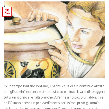
28
Gen
In un tempo lontano lontano, il padre Zeus era in continuo attrito
con gli uomini: non era mai soddisfatto e minacciava di distruggerli
tutti, un giorno sì e l’altro anche. All’ennesimo picco di rabbia, il re
dell’Olimpo prese un provvedimento serissimo: privò gli uomini
del fuoco. Un grosso problema per l’Umanità, questo, perché