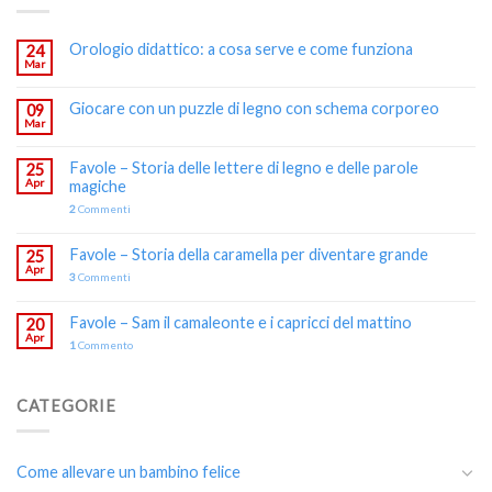
Orologio didattico: a cosa serve e come funziona
24
Mar
Giocare con un puzzle di legno con schema corporeo
09
Mar
Favole – Storia delle lettere di legno e delle parole
25
Apr
magiche
2
Commenti
Favole – Storia della caramella per diventare grande
25
Apr
3
Commenti
Favole – Sam il camaleonte e i capricci del mattino
20
Apr
1
Commento
CATEGORIE
Come allevare un bambino felice