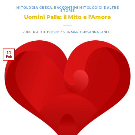
MITOLOGIA GRECA
,
RACCONTINI MITOLOGICI E ALTRE
STORIE
Uomini Palla: il Mito e l’Amore
PUBBLICATO IL
11/02/2016
DA
MARIAGIOVANNA FANELLI
11
Feb