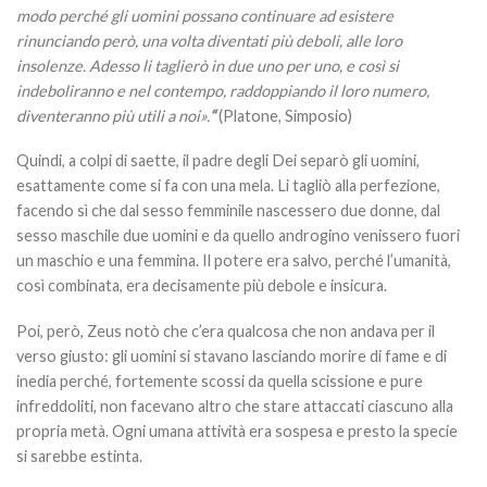
modo perché gli uomini possano continuare ad esistere
rinunciando però, una volta diventati più deboli, alle loro
insolenze. Adesso li taglierò in due uno per uno, e così si
indeboliranno e nel contempo, raddoppiando il loro numero,
diventeranno più utili a noi».
“
(Platone, Simposio)
Quindi, a colpi di saette, il padre degli Dei separò gli uomini,
esattamente come si fa con una mela. Li tagliò alla perfezione,
facendo sì che dal sesso femminile nascessero due donne, dal
sesso maschile due uomini e da quello androgino venissero fuori
un maschio e una femmina. Il potere era salvo, perché l’umanità,
così combinata, era decisamente più debole e insicura.
Poi, però, Zeus notò che c’era qualcosa che non andava per il
verso giusto: gli uomini si stavano lasciando morire di fame e di
inedia perché, fortemente scossi da quella scissione e pure
infreddoliti, non facevano altro che stare attaccati ciascuno alla
propria metà. Ogni umana attività era sospesa e presto la specie
si sarebbe estinta.