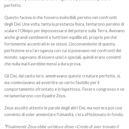
perfetto.
Questo faceva sì che fossero invincibili, persino nei confronti
degli Dei. Una volta, tanta la prestanza fisica, tentarono persino di
scalare l’Olimpo per impossessarsi del potere sulla Terra. Avevano
anche grandi sentimenti e tutti ben equilibrati, proprio perché
fortemente accentrati in se stessi. L’inconveniente di questa
perfezione era l’arroganza con cui si ponevano nei confronti del
mondo: sapevano di essere unici e speciali, quindi erano convinti
che nulla mai li avrebbe messi a dura prova.
Gli Dei, dal canto loro, ammiravano queste creature perfette, sì,
ma cominciavano ad avvertire un certo fastidio per il
comportamento sfrontato e irrispettoso. Fecero congresso e se
ne lamentarono con il padre Zeus.
Zeus ascoltò attento le parole degli altri Dei, ma non era poi così
convinto di voler annientare l’Umanità, c’era affezionato in fondo.
“
Finalmente Zeus ebbe un’idea e disse:«Credo di aver trovato il