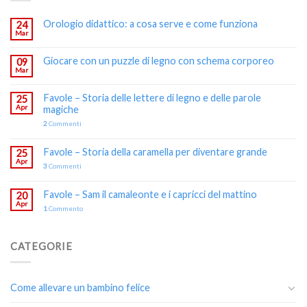
Orologio didattico: a cosa serve e come funziona
24
Mar
Giocare con un puzzle di legno con schema corporeo
09
Mar
Favole – Storia delle lettere di legno e delle parole
25
Apr
magiche
2
Commenti
Favole – Storia della caramella per diventare grande
25
Apr
3
Commenti
Favole – Sam il camaleonte e i capricci del mattino
20
Apr
1
Commento
CATEGORIE
Come allevare un bambino felice