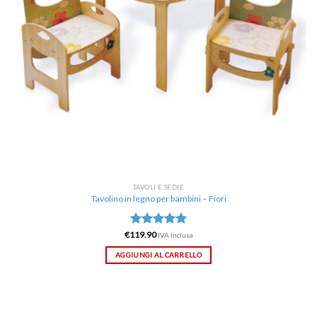
TAVOLI E SEDIE
Tavolino in legno per bambini – Fiori
€
119.90
Valutato
IVA Inclusa
5.00
su 5
AGGIUNGI AL CARRELLO