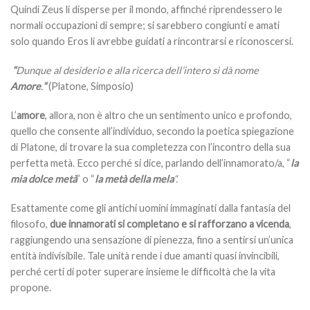
Quindi Zeus li disperse per il mondo, affinché riprendessero le
normali occupazioni di sempre; si sarebbero congiunti e amati
solo quando Eros li avrebbe guidati a rincontrarsi e riconoscersi.
“
Dunque al desiderio e alla ricerca dell’intero si dà nome
Amore
.
“
(Platone, Simposio)
L’
amore
, allora, non è altro che un sentimento unico e profondo,
quello che consente all’individuo, secondo la poetica spiegazione
di Platone, di trovare la sua completezza con l’incontro della sua
perfetta metà. Ecco perché si dice, parlando dell’innamorato/a, “
la
mia dolce metà
” o “
la metà della mela
“.
Esattamente come gli antichi uomini immaginati dalla fantasia del
filosofo,
due innamorati si completano e si rafforzano a vicenda
,
raggiungendo una sensazione di pienezza, fino a sentirsi un’unica
entità indivisibile. Tale unità rende i due amanti quasi invincibili,
perché certi di poter superare insieme le difficoltà che la vita
propone.