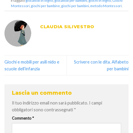
e taggato
giocattoli in legno
,
giocattoli per bambini
,
giochi in legno
,
Giochi
Montessori
,
giochi per bambine
,
giochi per bambini
,
metodo Montessori
.
CLAUDIA SILIVESTRO
Giochi e mobili per asili nido e
Scrivere con le dita. Alfabeto
scuole dell’infanzia
per bambini
Lascia un commento
Il tuo indirizzo email non sarà pubblicato.
I campi
obbligatori sono contrassegnati
*
Commento
*