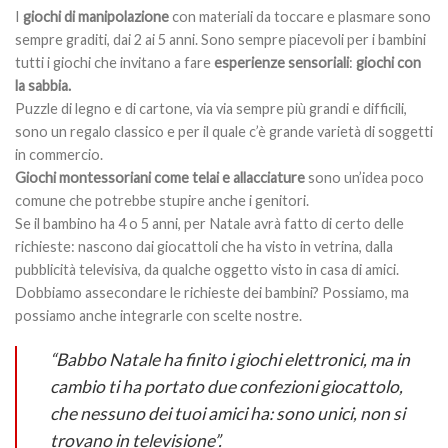
I
giochi di manipolazione
con materiali da toccare e plasmare sono
sempre graditi, dai 2 ai 5 anni. Sono sempre piacevoli per i bambini
tutti i giochi che invitano a fare
esperienze sensoriali
:
giochi con
la sabbia.
Puzzle di legno e di cartone, via via sempre più grandi e difficili,
sono un regalo classico e per il quale c’è grande varietà di soggetti
in commercio.
Giochi montessoriani come telai e allacciature
sono un’idea poco
comune che potrebbe stupire anche i genitori.
Se il bambino ha 4 o 5 anni, per Natale avrà fatto di certo delle
richieste: nascono dai giocattoli che ha visto in vetrina, dalla
pubblicità televisiva, da qualche oggetto visto in casa di amici.
Dobbiamo assecondare le richieste dei bambini? Possiamo, ma
possiamo anche integrarle con scelte nostre.
“Babbo Natale ha finito i giochi elettronici, ma in
cambio ti ha portato due confezioni giocattolo,
che nessuno dei tuoi amici ha: sono unici, non si
trovano in televisione”.