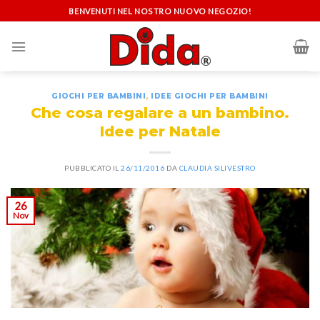
Skip
BENVENUTI NEL NOSTRO NUOVO NEGOZIO!
to
content
GIOCHI PER BAMBINI
,
IDEE GIOCHI PER BAMBINI
Che cosa regalare a un bambino.
Idee per Natale
PUBBLICATO IL
26/11/2016
DA
CLAUDIA SILIVESTRO
26
Nov