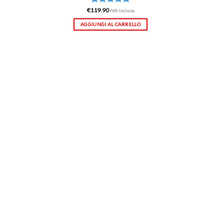
€
119.90
Valutato
IVA Inclusa
5.00
su 5
AGGIUNGI AL CARRELLO