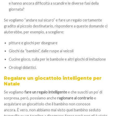
e hanno ancora difficoltà a scandire le diverse fasi della
giornata?
Se vogliamo “andare sul sicuro” e fare un regalo certamente
gradito al piccolo destinatario, rispondere a queste domande ci
aiuterebbe, per esempio, a scegliere:
pitture e giochi per disegnare
Giochi da “bambini”, dalle ruspe ai veicoli
Cucine gioco, culla per le bambole e altri giochi di imitazione
Orologi didattici.
Regalare un giocattolo intelligente per
Natale
Se vogliamo
fare un regalo intelligente
e che susciti un po’ di
sorpresa, però, possiamo anche
ragionare al contrario
e
acquistare un giocattolo che il bambino non conosce
ancora. È vero, non abbiamo mai visto quel bambino seduto
tranquillo su un tavolino a disegnare: forse però non gli è stato