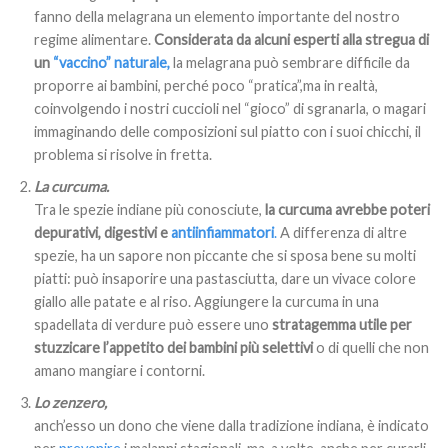
fanno della melagrana un elemento importante del nostro
regime alimentare.
Considerata da alcuni esperti alla stregua di
un
“vaccino” naturale,
la melagrana può sembrare difficile da
proporre ai bambini, perché poco “pratica”,ma in realtà,
coinvolgendo i nostri cuccioli nel “gioco” di sgranarla, o magari
immaginando delle composizioni sul piatto con i suoi chicchi, il
problema si risolve in fretta.
La curcuma.
Tra le spezie indiane più conosciute,
la curcuma avrebbe poteri
depurativi, digestivi e
antiinfiammatori
.
A differenza di altre
spezie, ha un sapore non piccante che si sposa bene su molti
piatti: può insaporire una pastasciutta, dare un vivace colore
giallo alle patate e al riso. Aggiungere la curcuma in una
spadellata di verdure può essere uno
stratagemma utile per
stuzzicare l’appetito dei bambini più selettivi
o di quelli che non
amano mangiare i contorni.
Lo zenzero,
anch’esso un dono che viene dalla tradizione indiana, è indicato