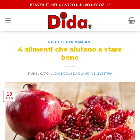
Skip
BENVENUTI NEL NOSTRO NUOVO NEGOZIO!
to
content
RICETTE PER BAMBINI
4 alimenti che aiutano a stare
bene
PUBBLICATO IL
13/01/2016
DA
CLAUDIA SILIVESTRO
13
Gen