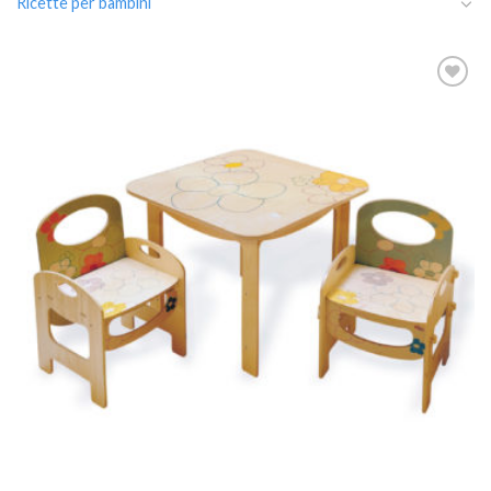
Ricette per bambini
Aggiungi
alla lista
dei
desideri