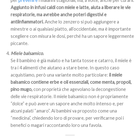
per
prevenire
i malanni stagionali, ma, a volte, anche per curarli.
Aggiunto in infusi caldi con miele e latte, aiuta a liberare le vie
respiratorie, ma avrebbe anche poteri digestivi e
antiinfiammatori.
Anche lo zenzero si può aggiungere a
minestre o ai qualsiasi piatto, all’occidentale, ma è importante
scegliere con misura le dosi, perché ha un sapore leggermente
piccante.
Miele balsamico.
Se il bambino è già malato e ha tanta tosse e catarro, il miele è
tra i 4 alimenti che aiutano a stare bene. In questo caso
acquistiamo, però una variante molto particolare:
il miele
balsamico contiene erbe e oli essenziali, come menta, propoli,
pino mugo,
con proprietà che agevolano la decongestione
delle vie respiratorie. Il miele balsamico non è propriamente
“dolce” e può avere un sapore anche molto intenso e, per
alcuni palati “amaro”. Ai bambini va proposto come una
“medicina”, chiedendo loro di provare, per verificarne poi i
benefici o magari raccontando loro una favola.