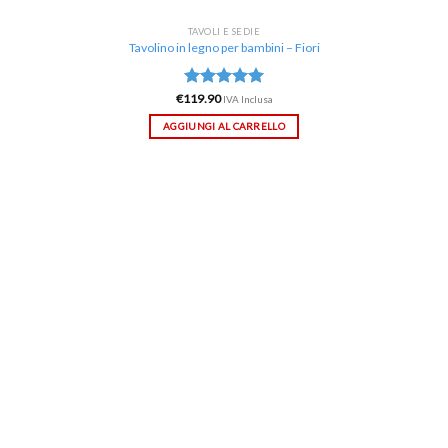
TAVOLI E SEDIE
Tavolino in legno per bambini – Fiori
€
119.90
Valutato
IVA Inclusa
5.00
su 5
AGGIUNGI AL CARRELLO